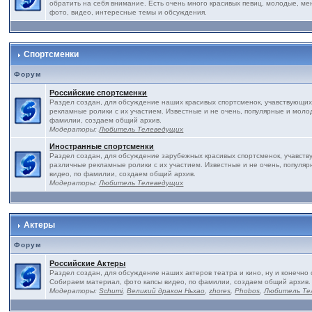
обратить на себя внимание. Есть очень много красивых певиц, молодые, ме
фото, видео, интересные темы и обсуждения.
Спортсменки
Форум
Российские спортсменки
Раздел создан, для обсуждение наших красивых спортсменок, учавствующих
рекламные ролики с их участием. Известные и не очень, популярные и моло
фамилии, создаем общий архив.
Модераторы:
Любитель Телеведущих
Иностранные спортсменки
Раздел создан, для обсуждение зарубежных красивых спортсменок, учавств
различные рекламные ролики с их участием. Известные и не очень, популя
видео, по фамилии, создаем общий архив.
Модераторы:
Любитель Телеведущих
Актеры
Форум
Российские Актеры
Раздел создан, для обсуждение наших актеров театра и кино, ну и конечно 
Собираем материал, фото капсы видео, по фамилии, создаем общий архив.
Модераторы:
Schumi
,
Великий дракон Ньхао
,
zhores
,
Phobos
,
Любитель Те