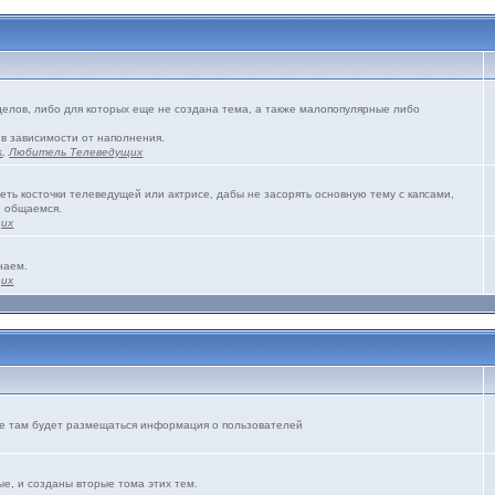
зделов, либо для которых еще не создана тема, а также малопопулярные либо
 в зависимости от наполнения.
s
,
Любитель Телеведущих
еть косточки телеведущей или актрисе, дабы не засорять основную тему с капсами,
и общаемся.
щих
наем.
щих
же там будет размещаться информация о пользователей
е, и созданы вторые тома этих тем.