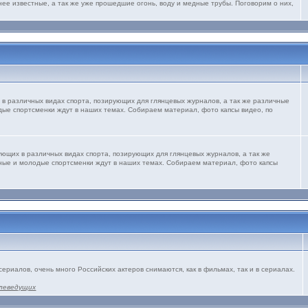
нее известные, а так же уже прошедшие огонь, воду и медные трубы. Поговорим о них,
 в различных видах спорта, позирующих для глянцевых журналов, а так же различные
дые спортсменки ждут в наших темах. Собираем материал, фото капсы видео, по
ующих в различных видах спорта, позирующих для глянцевых журналов, а так же
рные и молодые спортсменки ждут в наших темах. Собираем материал, фото капсы
сериалов, очень много Российских актеров снимаются, как в фильмах, так и в сериалах.
леведущих