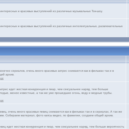
интересных и красивых выступлений из различных музыкальных Ток-шоу.
 интересных и красивых выступлений из различных интелектуальных, развлекательных
конечно сериалов, очень много красивых актрис снимаются как в фильмах так и в
щий архив.
щих
трис идет жесткая конкуренция и пиар, чем сексуальнее наряд, тем больше
олодые, менее известные, а так же уже прошедшие огонь, воду и медные трубы.
щих
виц, очень много красивых певиц снимаются как в фильмах так и в сериалах, А так же
мм. Собираем материал, фото капсы видео, по фамилии, создаем общий архив.
виц идет жесткая конкуренция и пиар, чем сексуальнее наряд, тем больше вероятность