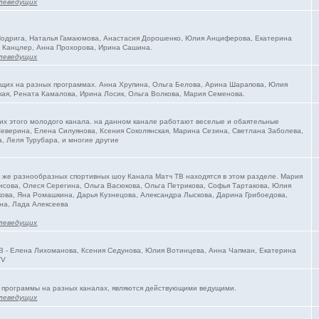
леведущих
 Подрига, Наталья Гамаюмова, Анастасия Дорошенко, Юлия Анциферова, Екатерина
 Канцлер, Анна Прохорова, Ирина Сашина.
леведущих
ущих на разных программах. Анна Хрупина, Ольга Белова, Арина Шарапова, Юлия
ая, Рената Камалова, Ирина Лосик, Ольга Волкова, Мария Семенова.
их этого молодого канала. на данном канале работают веселые и обаятельные
еверина, Елена Силуянова, Ксения Соколянская, Марина Сезина, Светлана Заболева,
, Леля Турубара, и многие другие
к же разнообразных спортивных шоу Канала Матч ТВ находятся в этом разделе. Мария
исова, Олеся Серегина, Ольга Васюкова, Ольга Петрикова, Софья Тартакова, Юлия
ова, Яна Ромашкина, Дарья Кузнецова, Александра Лыскова, Дарина Грибоедова,
на, Лада Алексеева
леведущих
В - Елена Лихоманова, Ксения Седунова, Юлия Вотинцева, Анна Чапман, Екатерина
TV
 программы на разных каналах, являются действующими ведущими.
леведущих