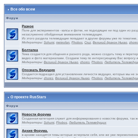
Все обо всем
Форум
Разное
Поле для экспериментов - капсы и фотки, не подходящие ни под один из ра
незаслуженно обойденные вниманием телеведущие.
Из этого раздела телеведущие попадают в другие форумы уже по тематике,
Модераторы:
Schumi
,
meteofan
,
Phobos
,
Cruz
,
Великий дракон Ньхао
,
zhore
Болталка
Тема создается для общения и разного рода, можно создать тему и перетер
видео и фото материалами. Создаем тему по интересующему Вас вопросу 
Модераторы:
Великий дракон Ньхао
,
zhores
,
Phobos
,
Любитель Телеведу
Опознать Ведущую
Создается подраздел для установлении личности ведущих, которых мы не з
Модераторы:
zhores
,
Великий дракон Ньхао
,
Phobos
,
Любитель Телеведу
О проекте RusStars
Форум
Новости форума
Созданная категория служит для информирования о новостях форума, так 
Модераторы:
Schumi
,
Phobos
,
Любитель Телеведущих
Архив Форума.
в архиве находятся темы которые исчерпали себя, или же уже перемолненны