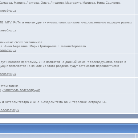
 Камаева, Марина Лаптева, Ольга Лисакова,Маргарита Макиева, Нина Сацирова,
леведущих
ТВ, MTV, RuTv, и многих других музыкальных каналов, очаровательные ведущие разных
леведущих
ринимают своих поклонников.
а, Анна Березина, Мария Григорьева, Евгения Королева.
леведущих
едут никакаяю программу, и не являются на данный момент телеведущими, так же в
ущия появляются на канале из этого раздела будут автоматом переноситься в
леведущих
 этом топике.
s
,
Любитель Телеведущих
и Актерам театра и кино. Создаем темы об интересных, остроумных,
Телеведущих