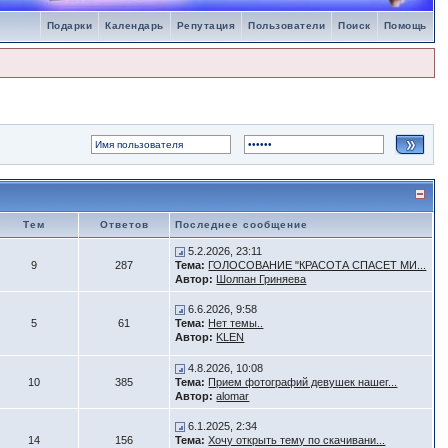
Подарки
Календарь
Репутация
Пользователи
Поиск
Помощь
Тем
Ответов
Последнее сообщение
5.2.2026, 23:11
9
287
Тема:
ГОЛОСОВАНИЕ "КРАСОТА СПАСЕТ МИ...
Автор:
Шолпан Гриняева
6.6.2026, 9:58
5
61
Тема:
Нет темы..
Автор:
KLEN
4.8.2026, 10:08
10
385
Тема:
Прием фотографий девушек нашег...
Автор:
alomar
6.1.2025, 2:34
14
156
Тема:
Хочу открыть тему по скачивани...