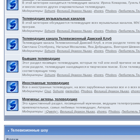
В этой категории находяться телеведущие канала: Ирина Комарова, Гузель
и многих многих других очаровательных телеведущих.
Модераторы:
Schumi
,
Великий дракон Ньхао
,
zhores
,
Phobos
,
Любитель Те
Телеведущие музыкальных каналов
В этой категории обсуждаются телеведущие всех музыкальных каналов, МУз
програм.
Модераторы:
Schumi
,
Великий дракон Ньхао
,
zhores
,
Phobos
,
Любитель Те
Телеведущие канала Телевизионный Дамский Клуб
Телеведущие канала Телевизионный Дамский Клуб, в этом разделе тепло п
Светлана Столбунец, Наталья Москалева, Яна Добрыдень, Виктория Шевнин
Модераторы:
Schumi
,
Великий дракон Ньхао
,
zhores
,
Phobos
,
Любитель Те
Бывшие телеведущие
Этот раздел посвящен телеведущим, которые по той или иной причине не в
этом разделе, телеведущие находящиеся в творческом поиске. Если телевед
соответсвующую тему.
Модераторы:
Schumi
,
Великий дракон Ньхао
,
zhores
,
Phobos
,
Любитель Те
Иностранные телеведущие
Все о иностранных телеведущих, на всех зарубежных каналах все и о всех в
Модераторы:
Cruz
,
Schumi
,
meteofan
,
Phobos
,
Великий дракон Ньхао
,
zhore
Мужчины: актеры, телеведущие
Это единственный раздел, посвященный мужчинам, ведущим телепрограммы 
привлекательных, самых любимых телеведущих, Актеров.
Модераторы:
~Qwerty~
,
Великий дракон Ньхао
,
zhores
,
Phobos
,
Любитель 
Телевизионные шоу
Форум