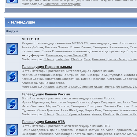
Модераторы:
Любитель Телеведущих
Телеведущие
Форум
МЕТЕО ТВ
Раздел о телеведущих компании МЕТЕО ТВ, телеведущие данной компании, 
Алена Дублюк, Наталья Зотова, Елена Уткина, Екатерина Решетилова, Тать
Каллиопина, Елена Котельникова и многие другие всегда приветсвуюбт зри
— подфорумы:
Бывшие ведущие Метео-ТВ
Модераторы:
Schumi
,
meteofan
,
Phobos
,
Cruz
,
Великий дракон Ньхао
,
zhore
Телеведущие Первого канала
В этой категории расположены телеведущие Первого канала.
Лариса Вербицкая,Екатерина Стриженова, Екатерина Мцитуридзе, Лолита М
Ксенья Собчак, Анастасия Заворотнюк, Елена Проклова, Светлана Сороки
Агалакова, Арина Шарапова.
Модераторы:
Phobos
,
Schumi
,
Великий дракон Ньхао
,
zhores
,
Любитель Те
Телеведущие Канала Россия
В этой категории располагаются телеведущие канала Россия.
Ирина Муромцева, Анастасия Чернобровина, Дарья Спиридонова, Анна Тито
Инга Юмашева, Мария Ситтель, Екатерина Григорова, Татьяна Петрова, Еле
Судакова, Ольга Грозная, Анна Шнайдер, Мария Ким, Екатерина Коновалова
Модераторы:
Schumi
,
Великий дракон Ньхао
,
zhores
,
Phobos
,
Любитель Те
Телеведущие Канала НТВ
В этой категории располагаются телеведущие канала НТВ.
Юлия Бордовских, Дана Борисова, Наталья Пастушная, Алла Чернышева, Ол
Виктория Чайковская, Александра Глотова, Лилия Гильдеева, Наталья Мальц