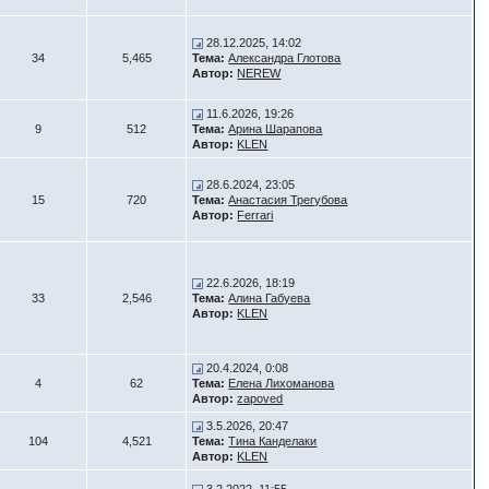
28.12.2025, 14:02
34
5,465
Тема:
Александра Глотова
Автор:
NEREW
11.6.2026, 19:26
9
512
Тема:
Арина Шарапова
Автор:
KLEN
28.6.2024, 23:05
15
720
Тема:
Анастасия Трегубова
Автор:
Ferrari
22.6.2026, 18:19
33
2,546
Тема:
Алина Габуева
Автор:
KLEN
20.4.2024, 0:08
4
62
Тема:
Елена Лихоманова
Автор:
zapoved
3.5.2026, 20:47
104
4,521
Тема:
Тина Канделаки
Автор:
KLEN