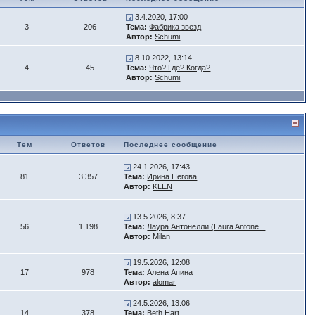
3.4.2020, 17:00
3
206
Тема:
Фабрика звезд
Автор:
Schumi
8.10.2022, 13:14
4
45
Тема:
Что? Где? Когда?
Автор:
Schumi
Тем
Ответов
Последнее сообщение
24.1.2026, 17:43
81
3,357
Тема:
Ирина Пегова
Автор:
KLEN
13.5.2026, 8:37
56
1,198
Тема:
Лаура Антонелли (Laura Antone...
Автор:
Milan
19.5.2026, 12:08
17
978
Тема:
Алена Апина
Автор:
alomar
24.5.2026, 13:06
14
378
Тема:
Beth Hart