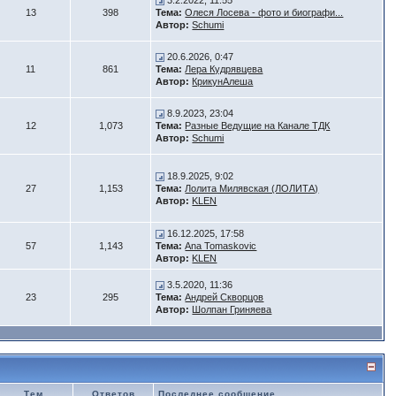
3.2.2022, 11:55
13
398
Тема:
Олеся Лосева - фото и биографи...
Автор:
Schumi
20.6.2026, 0:47
11
861
Тема:
Лера Кудрявцева
Автор:
КрикунАлеша
8.9.2023, 23:04
12
1,073
Тема:
Разные Ведущие на Канале ТДК
Автор:
Schumi
18.9.2025, 9:02
27
1,153
Тема:
Лолита Милявская (ЛОЛИТА)
Автор:
KLEN
16.12.2025, 17:58
57
1,143
Тема:
Ana Tomaskovic
Автор:
KLEN
3.5.2020, 11:36
23
295
Тема:
Андрей Скворцов
Автор:
Шолпан Гриняева
Тем
Ответов
Последнее сообщение