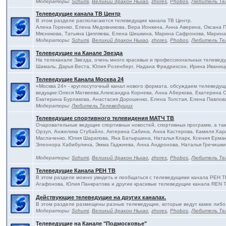
Модераторы:
Schumi
,
Великий дракон Ньхао
,
zhores
,
Phobos
,
Любитель Те
Телеведущие канала ТВ Центр
В этом разделе располагаются телеведущие канала ТВ Центр.
Алена Горенко, Елена Медовникова, Вера Ионкина, Анна Аверина, Оксана
Мясникова, Татьяна Ципляева, Елена Шишкина, Марина Сафронова, Марина
Модераторы:
Schumi
,
Великий дракон Ньхао
,
zhores
,
Phobos
,
Любитель Те
Телеведущие на Канале Звезда
На телеканале Звезда, очень много красивых и профессиональных телевед
Шамаль, Дарья Веста, Юлия Розенберг, Надана Фридрихсон, Ирина Иваницк
Телеведущие Канала Москва 24
«Москва 24» - круглосуточный канал нового формата. обсуждаем телеведущ
ведущие:Олеся Матвеева,Александра Корнева, Анна Аберкова, Екатерина С
Екатерина Бурлакова, Анастасия Дорошенко, Елена Толстая, Елена Павлова
Модераторы:
Любитель Телеведущих
Телеведущие спортивного телевидения МАТЧ ТВ
Очаровательные ведущие спортивных новостей, спортивных программ, а та
Орзул, Анжелика Стубайло, Актерина Сабина, Анна Кастерова, Камиля Хар
Маслаченко, Юлия Шарапова, Яна Батыршина, Наталья Кларк, Ксения Ермак
Элеонора Хабибулина, Эмма Гаджиева, Анна Андронова, Наталья Гречишки
Модераторы:
Schumi
,
Великий дракон Ньхао
,
zhores
,
Phobos
,
Любитель Те
Телеведущие Канала РЕН ТВ
В этом разделе можно увидеть и пообщаться с телеведущими канала РЕН Т
Агафонова, Юлия Панкратова и другие красивые телеведущие канала REN 
Действующие телеведущие на других каналах.
В этом разделе размещены разные телеведущие, которые ведут какие либо
Модераторы:
Schumi
,
Великий дракон Ньхао
,
zhores
,
Phobos
,
Любитель Те
Телеведущие на Канале "Подмосковье"