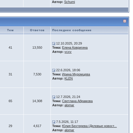
Автор:
Schumi
Тем
Ответов
Последнее сообщение
12.10.2025, 20:29
41
13,550
Тема:
Елена Ковригина
Автор:
vcxv
22.6.2026, 18:06
31
7,530
Тема:
Ирина Муромцева
Автор:
KLEN
12.7.2026, 21:24
65
14,308
Тема:
Светлана Абрамова
Автор:
alomar
7.5.2026, 11:17
29
4,617
Тема:
Юлия Бехтерева (Деловые новост...
Автор:
alomar