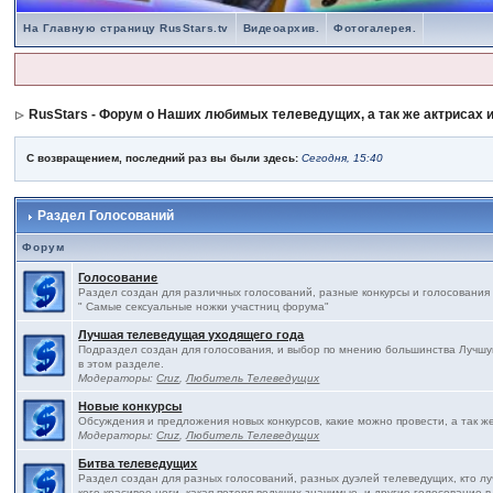
На Главную страницу RusStars.tv
Видеоархив.
Фотогалерея.
RusStars - Форум о Наших любимых телеведущих, а так же актрисах и
С возвращением, последний раз вы были здесь:
Сегодня, 15:40
Раздел Голосований
Форум
Голосование
Раздел создан для различных голосований, разные конкурсы и голосования
" Самые сексуальные ножки участниц форума"
Лучшая телеведущая уходящего года
Подраздел создан для голосования, и выбор по мнению большинства Лучшу
в этом разделе.
Модераторы:
Cruz
,
Любитель Телеведущих
Новые конкурсы
Обсуждения и предложения новых конкурсов, какие можно провести, а так ж
Модераторы:
Cruz
,
Любитель Телеведущих
Битва телеведущих
Раздел создан для разных голосований, разных дуэлей телеведущих, кто л
кого красивее ноги, какая потеря ведущих значимые, и другие голосование в