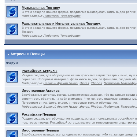
Музыкальные Ток-шоу
В этом разделе нашего форма, предлагаю выкладывать капсы видео ролики 
Модераторы:
Любитель Телеведущих
Развлекательные и Интелектуальные Ток-шоу.
В этом разделе нашего форма, предлагаю выкладывать капсы видео ролики
Ток-шоу.
Модераторы:
Любитель Телеведущих
Актрисы и Певицы
Форум
Российские Актрисы
Раздел создан, для обсуждение наших красивых актрис театра и кино, ну и 
сериалах. Собираем материал, фото капсы видео, по фамилии, создаем об
Модераторы:
Великий дракон Ньхао
,
zhores
,
Phobos
,
Любитель Телеведу
Иностранные Актрисы
Зарубеждные актрисы, всегда одеваются вызывающе, ибо на западе среди ак
вероятность обратить на себя внимание. Что же, есть красивые актрисы, м
Поговорим о них, фото, видео, интересные темы и обсуждения.
Модераторы:
Великий дракон Ньхао
,
zhores
,
Phobos
,
Любитель Телеведу
Российские Певицы
Раздел создан, для обсуждение наших красивых и сексуальных российских пе
некоторые певицы Российской эстрады являются телеведущими ряда програ
Иностранные Певицы
Зарубеждные певицы, всегда одеваются вызывающе, ибо на западе среди пе