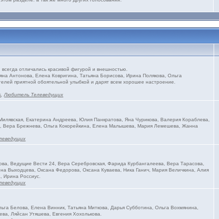
всегда отличались красивой фигурой и внешностью.
яна Антонова, Елена Ковригина, Татьяна Борисова, Ирина Полякова, Ольга
телей приятной обоятельной улыбкой и дарят всем хорошее настроение.
s
,
Любитель Телеведущих
илявская, Екатерина Андреева, Юлия Панкратова, Яна Чурикова, Валерия Кораблева,
на, Вера Брежнева, Ольга Кокорейкина, Елена Малышева, Мария Лемешева, Жанна
леведущих
ва, Ведущие Вести 24, Вера Серебровская, Фарида Курбангалеева, Вера Тарасова,
на Выходцева, Оксана Федорова, Оксана Куваева, Ника Ганич, Мария Величкина, Алия
, Ирина Россиус.
леведущих
ьга Белова, Елена Винник, Татьяна Миткова, Дарья Субботина, Ольга Вохмянина,
ева, Ляйсан Утяшева, Евгения Хохолькова.