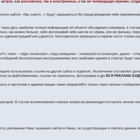
 актрис, как российских, так и иностранных, а так же телеведущих мужчин, со
огите найти», «Вы знаете...» будут закрываться без предупреждения либо переимено
сте темы дать наиболее полную информацию об объекте обсуждения (например, в случа
ьно, как можно больше, либо фотографий либо капсов из эфира, или же фильма, пере
 администрацией или удалятся. Категорически запрещено в первом посте топика огра
?»; ответ – «Щас посмотрю»; след сообщение – «пожалуйста посмотри»; далее – «Уже 
о сообщений бесполезными высказываниями или смайлами одними в ответах будут нак
ещено использовать ссылки на другие сайты в подписях. Исключение составляет дого
литые на файлобменники, ссылки на скриншоты, фотографии и др)
ВСЯ РЕКЛАМА БУД
осы и претензии к администрации также направляйте только через личные сообщения
раторов. В случае возникновения спорных вопросов рекомендуется писать личное п
я, рекламные Ники, названия сайтов в Никах, не существующие e-mail все данные по