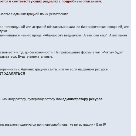
здаются в соответствующих разделах с подробным описанием.
вываться администрацией по их усмотрению.
е с телеведущей или актрисой обязательно наличие биографических сведений, или
дачи.
ничиваться чем-то вроде: «Абажаю эту ведущуюю!, А вам они как?!, А вот какая
вот-вот» и т.д. до бесконечности. Не превращайте форум в чат! «Чаты» будут
азываться. Будьте внимательные.
воренность с Администрацией сайта, или же если на данном ресурсе
ЕТ УДАЛЯТЬСЯ
.
исьмо модератору, супермодератору или
адмнистратору ресурса.
льзователи удаляются при повторной попытке регистрации - Бан IP.