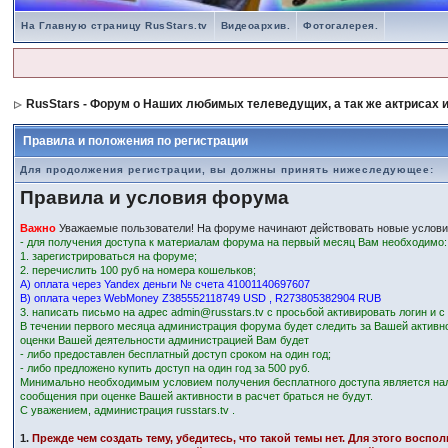
На Главную страницу RusStars.tv
Видеоархив.
Фотогалерея.
RusStars - Форум о Наших любимых телеведущих, а так же актрисах и
Правила и положения по регистрации
Для продолжения регистрации, вы должны принять нижеследующее:
Правила и условия форума
Важно
Уважаемые пользователи! На форуме начинают действовать новые услови
- для получения доступа к материалам форума на первый месяц Вам необходимо:
1. зарегистрироваться на форуме;
2. перечислить 100 руб на номера кошельков;
А) оплата через Yandex деньги № счета 41001140697607
В) оплата через WebMoney Z385552118749 USD , R273805382904 RUB
3. написать письмо на адрес admin@russtars.tv с просьбой активировать логин и 
В течении первого месяца администрация форума будет следить за Вашей активн
оценки Вашей деятельности администрацией Вам будет
- либо предоставлен бесплатный доступ сроком на один год;
- либо предложено купить доступ на один год за 500 руб.
Минимально необходимым условием получения бесплатного доступа является на
сообщения при оценке Вашей активности в расчет браться не будут.
С уважением, администрация russtars.tv .
1.
Прежде чем создать тему, убедитесь, что такой темы нет. Для этого восп