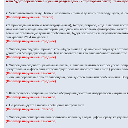
тема будет перенесена в нужный раздел администраторами сайта). Темы про
2.
Четко называйте тему! Темы с названиями типа «Где найти телеведущую», «Пом
(Характер нарушения: Легкое)
2.1
При создании темы о телеведущей(щем), Актере, актрисе, и т.д. в первом по
максимальной найденной информации, одной или нескольких фотографий, желател
Темы, не отвечающие данным требованиям, будут закрываться, переименовываться
она красивая?! И так далее.»
(Характер нарушения: Среднее)
3.
Запрещено флудить. Пример: кто-нибудь пишет «Где найти мелодии для сотового
удаляться без предупреждения. Тем пользователям кто явно набивает количеств
(Характер нарушения: Среднее)
4.
Запрещено создавать рекламные посты, с явно не тематических ресурсов, запр
представлена информация которая будет полезна посетителям сайта ( ролики за
(Характер нарушения: Высокое)
5.
Личная переписка в темах запрещена, пользуйтесь личными сообщениями. Вопр
(Характер нарушения: Среднее)
6.
Категорически запрещены любые обсуждения действий модераторов и админист
(Характер нарушения: Высокое)
7.
Не рекомендуется писать сообщения на транслите.
(Характер нарушения: Легкое)
8.
Запрещена регистрация пользователей используя одни цифры, сразу же удаляютс
(Характер нарушения: Высокое)