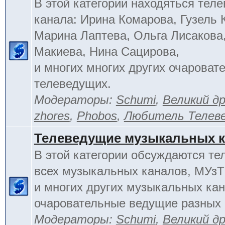
В этой категории находяться тел
канала: Ирина Комарова, Гузель 
Марина Лаптева, Ольга Лисакова
Макиева, Нина Сацирова,
и многих многих других очароват
телеведущих.
Модераторы:
Schumi
,
Великий д
zhores
,
Phobos
,
Любитель Телев
Телеведущие музыкальных 
В этой категории обсуждаются т
всех музыкальных каналов, МУзТ
и многих других музыкальных кан
очаровательные ведущие разных 
Модераторы:
Schumi
,
Великий д