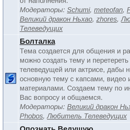
от наполнения.
Модераторы:
Schumi
,
meteofan
,
Великий дракон Ньхао
,
zhores
,
Лю
Телеведущих
Болталка
Тема создается для общения и ра
можно создать тему и перетереть
телеведущей или актрисе, дабы н
основную тему с капсами, видео 
материалами. Создаем тему по 
Вас вопросу и общаемся.
Модераторы:
Великий дракон Нь
Phobos
,
Любитель Телеведущих
Опознать Ведущую