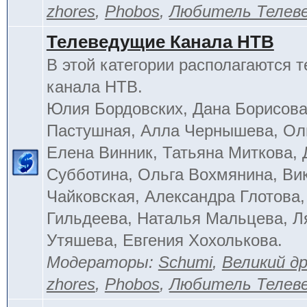
zhores
,
Phobos
,
Любитель Телев
Телеведущие Канала НТВ
В этой категории располагаются 
канала НТВ.
Юлия Бордовских, Дана Борисова
Пастушная, Алла Чернышева, Ол
Елена Винник, Татьяна Миткова, 
Субботина, Ольга Вохмянина, Ви
Чайковская, Александра Глотова,
Гильдеева, Наталья Мальцева, Л
Утяшева, Евгения Хохолькова.
Модераторы:
Schumi
,
Великий д
zhores
,
Phobos
,
Любитель Телев