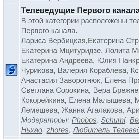
Телеведущие Первого канал
В этой категории расположены т
Первого канала.
Лариса Вербицкая,Екатерина Стр
Екатерина Мцитуридзе, Лолита М
Екатерина Андреева, Юлия Панкр
Чурикова, Валерия Кораблева, Кс
Анастасия Заворотнюк, Елена Пр
Светлана Сорокина, Вера Брежне
Кокорейкина, Елена Малышева, 
Лемешева, Жанна Агалакова, Ар
Модераторы:
Phobos
,
Schumi
,
Ве
Ньхао
,
zhores
,
Любитель Телеве