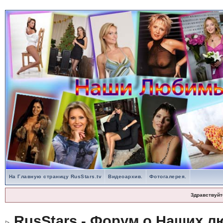
На Главную страницу RusStars.tv
Видеоархив.
Фотогалерея.
Здравствуйт
RusStars - Форум о Наших л