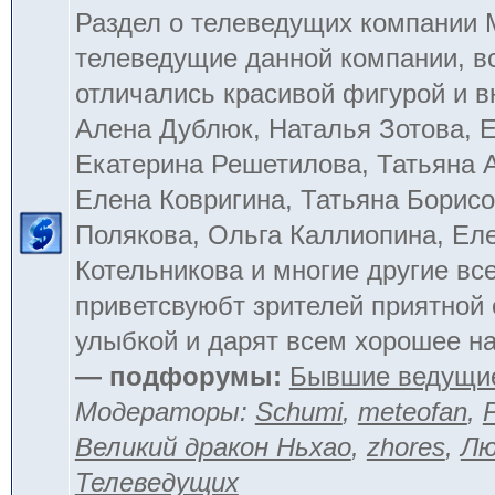
Раздел о телеведущих компании
телеведущие данной компании, в
отличались красивой фигурой и 
Алена Дублюк, Наталья Зотова, Е
Екатерина Решетилова, Татьяна 
Елена Ковригина, Татьяна Борисо
Полякова, Ольга Каллиопина, Ел
Котельникова и многие другие вс
приветсвуюбт зрителей приятной
улыбкой и дарят всем хорошее на
— подфорумы:
Бывшие ведущи
Модераторы:
Schumi
,
meteofan
,
Великий дракон Ньхао
,
zhores
,
Лю
Телеведущих