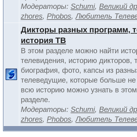
Модераторы:
Schumi
,
Великий д
zhores
,
Phobos
,
Любитель Телев
Дикторы разных программ, т
история ТВ
В этом разделе можно найти исто
телевидения, историю дикторов, 
биография, фото, капсы из разны
телеведущие, которые больше не
всю историю можно узнать в это
разделе.
Модераторы:
Schumi
,
Великий д
zhores
,
Phobos
,
Любитель Телев