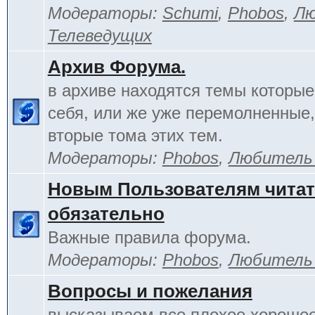
Модераторы:
Schumi
,
Phobos
,
Лю
Телеведущих
Архив Форума.
в архиве находятся темы которы
себя, или же уже перемолненные,
вторые тома этих тем.
Модераторы:
Phobos
,
Любитель
Новым Пользователям чита
обязательно
Важные правила форума.
Модераторы:
Phobos
,
Любитель
Вопросы и пожелания
высказываем все плохое хорошее