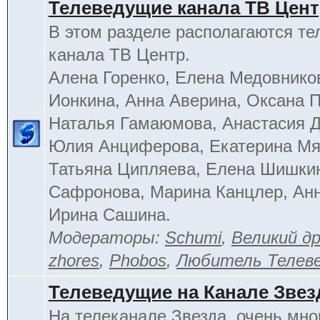
Телеведущие канала ТВ Цен
В этом разделе располагаются т
канала ТВ Центр.
Алена Горенко, Елена Медовнико
Ионкина, Анна Аверина, Оксана П
Наталья Гамаюмова, Анастасия 
Юлия Анциферова, Екатерина Мя
Татьяна Ципляева, Елена Шишки
Сафронова, Марина Канцлер, Анн
Ирина Сашина.
Модераторы:
Schumi
,
Великий д
zhores
,
Phobos
,
Любитель Телев
Телеведущие на Канале Звез
На телеканале Звезда, очень мно