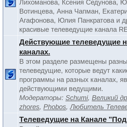
Лихоманова, Ксения Седунова, 
Вотинцева, Анна Чапман, Екатер
Агафонова, Юлия Панкратова и д
красивые телеведущие канала R
Действующие телеведущие н
каналах.
В этом разделе размещены разн
телеведущие, которые ведут каки
программы на разных каналах, я
действующими ведущими.
Модераторы:
Schumi
,
Великий д
zhores
,
Phobos
,
Любитель Телев
Телеведущие на Канале "По