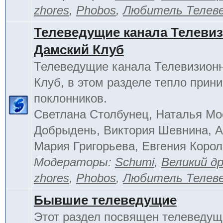
zhores
,
Phobos
,
Любитель Телев
Телеведущие канала Телеви
Дамский Клуб
Телеведущие канала Телевизион
Клуб, в этом разделе тепло прин
поклонников.
Светлана Столбунец, Наталья Мо
Добрыдень, Виктория Шевнина, А
Мария Григорьева, Евгения Корол
Модераторы:
Schumi
,
Великий д
zhores
,
Phobos
,
Любитель Телев
Бывшие телеведущие
Этот раздел посвящен телеведущ