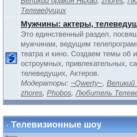
Великий дракон Ньхао
,
zhores
,
Лю
Телеведущих
Мужчины: актеры, телеведу
Это единственный раздел, посвя
мужчинам, ведущим телепрограм
театра и кино. Создаем темы об 
остроумных, привлекательных, 
телеведущих, Актеров.
Модераторы:
~Qwerty~
,
Великий
zhores
,
Phobos
,
Любитель Телев
Телевизионные шоу
Форум