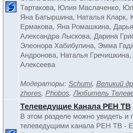
Тартакова, Юлия Маслаченко, Ю
Яна Батыршина, Наталья Кларк, 
Ермакова, Яна Ромашкина, Дарья
Александра Лыскова, Дарина Гри
Элеонора Хабибулина, Эмма Гад
Андронова, Наталья Гречишкина,
Алексеева
Модераторы:
Schumi
,
Великий д
zhores
,
Phobos
,
Любитель Телев
Телеведущие Канала РЕН ТВ
В этом разделе можно увидеть и 
телеведущими канала РЕН ТВ - 