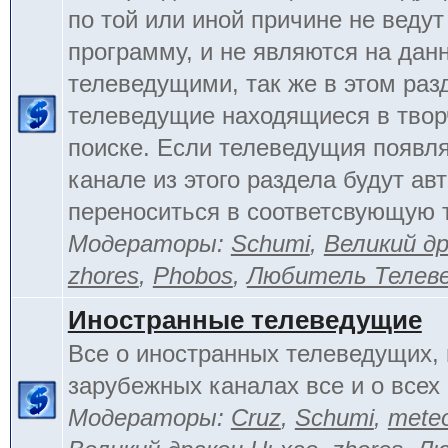
по той или иной причине не веду
программу, и не являются на да
телеведущими, так же в этом раз
телеведущие находящиеся в тво
поиске. Если телеведущия появл
канале из этого раздела будут ав
переноситься в соответсвующую 
Модераторы:
Schumi
,
Великий д
zhores
,
Phobos
,
Любитель Телев
Иностранные телеведущие
Все о иностранных телеведущих, 
зарубежных каналах все и о всех 
Модераторы:
Cruz
,
Schumi
,
mete