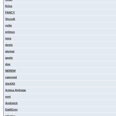
Kriss
FANCY
Viccu4i
yulia
primus
istra
devin
alomar
apple
dim
NEREW
zapoved
AleXXX
Алёна Дублюк
roni
Andreich
DalilGrey