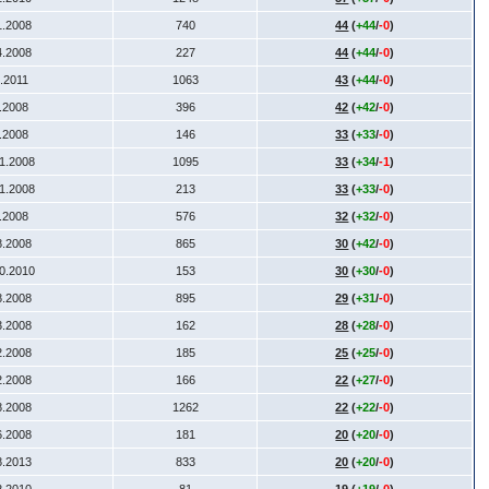
1.2008
740
44
(
+44
/
-0
)
4.2008
227
44
(
+44
/
-0
)
1.2011
1063
43
(
+44
/
-0
)
7.2008
396
42
(
+42
/
-0
)
9.2008
146
33
(
+33
/
-0
)
11.2008
1095
33
(
+34
/
-1
)
11.2008
213
33
(
+33
/
-0
)
6.2008
576
32
(
+32
/
-0
)
8.2008
865
30
(
+42
/
-0
)
10.2010
153
30
(
+30
/
-0
)
8.2008
895
29
(
+31
/
-0
)
3.2008
162
28
(
+28
/
-0
)
2.2008
185
25
(
+25
/
-0
)
2.2008
166
22
(
+27
/
-0
)
8.2008
1262
22
(
+22
/
-0
)
6.2008
181
20
(
+20
/
-0
)
8.2013
833
20
(
+20
/
-0
)