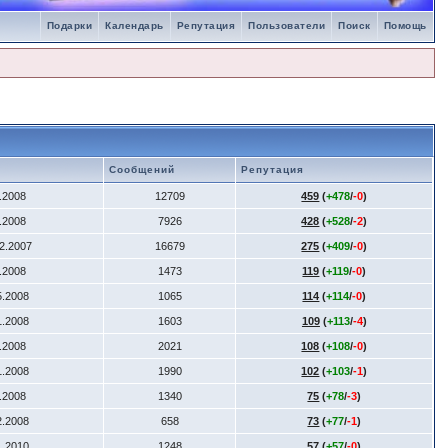
Подарки
Календарь
Репутация
Пользователи
Поиск
Помощь
Сообщений
Репутация
4.2008
12709
459
(
+478
/
-0
)
2.2008
7926
428
(
+528
/
-2
)
12.2007
16679
275
(
+409
/
-0
)
6.2008
1473
119
(
+119
/
-0
)
5.2008
1065
114
(
+114
/
-0
)
1.2008
1603
109
(
+113
/
-4
)
4.2008
2021
108
(
+108
/
-0
)
1.2008
1990
102
(
+103
/
-1
)
7.2008
1340
75
(
+78
/
-3
)
2.2008
658
73
(
+77
/
-1
)
1.2010
1248
57
(
+57
/
-0
)