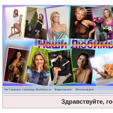
На Главную страницу RusStars.tv
Видеоархив.
Фотогалерея.
Здравствуйте, г