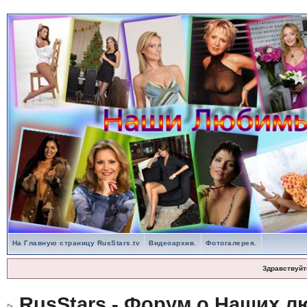
На Главную страницу RusStars.tv
Видеоархив.
Фотогалерея.
Здравствуйт
RusStars - Форум о Наших л