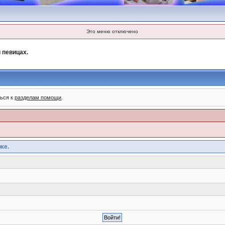
Это меню отключено
 певицах.
ться к
разделам помощи
.
же.