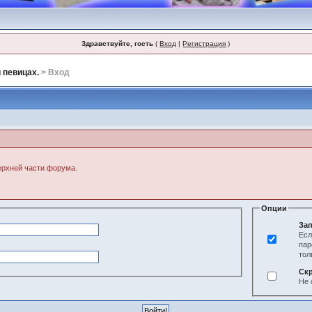
Здравствуйте, гость
(
Вход
|
Регистрация
)
 певицах.
> Вход
верхней части форума.
Опции
Зап
Есл
пар
тол
Ск
Не 