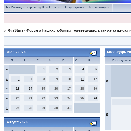
На Главную страницу RusStars.tv
Видеоархив.
Фотогалерея.
RusStars - Форум о Наших любимых телеведущих, а так же актрисах и
Июль 2026
Календарь со
П
В
С
Ч
П
С
В
Понедельн
»
1
2
3
4
5
»
6
7
8
9
10
11
12
»
»
13
14
15
16
17
18
19
»
20
21
22
23
24
25
26
»
27
28
29
30
31
»
Август 2026
П
В
С
Ч
П
С
В