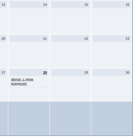
13
14
15
16
20
21
22
23
27
28
29
30
alomar, с днем
рождения!