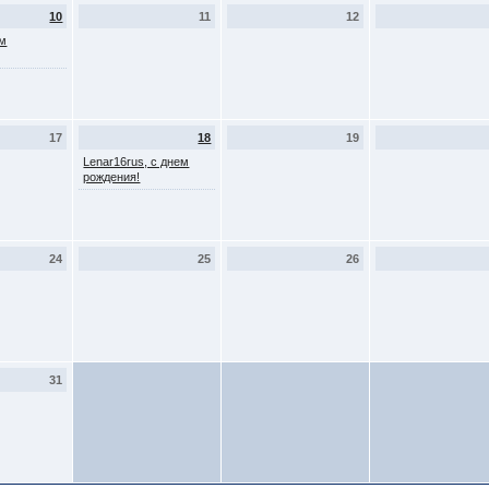
10
11
12
ем
17
18
19
Lenar16rus, с днем
рождения!
24
25
26
31