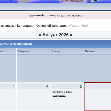
Здравствуйте, гость
(
Вход
|
Регистрация
)
 певицах.
>
Календарь
>
Основной календарь
> Август 2026
«
Август 2026
»
бытий и именинников
ик
Вторник
Среда
Четверг
3
4
5
sergiant, с днем
рождения!