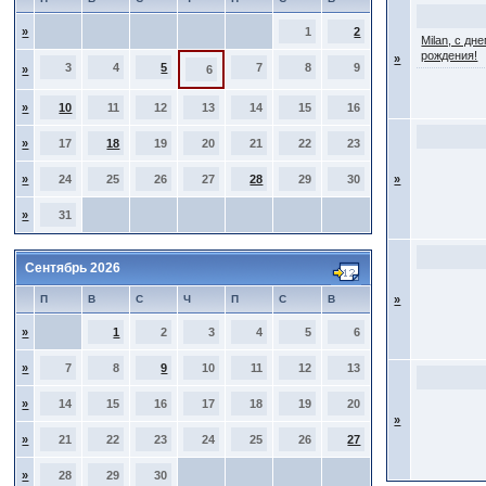
»
1
2
Milan, с дн
рождения!
»
3
4
5
7
8
9
»
6
»
10
11
12
13
14
15
16
»
17
18
19
20
21
22
23
»
24
25
26
27
28
29
30
»
»
31
Сентябрь 2026
П
В
С
Ч
П
С
В
»
»
1
2
3
4
5
6
»
7
8
9
10
11
12
13
»
14
15
16
17
18
19
20
»
»
21
22
23
24
25
26
27
»
28
29
30