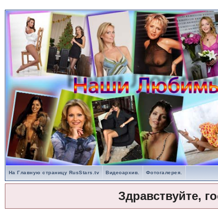
На Главную страницу RusStars.tv
Видеоархив.
Фотогалерея.
Здравствуйте, г