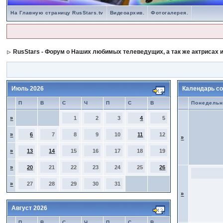
На Главную страницу RusStars.tv
Видеоархив.
Фотогалерея.
RusStars - Форум о Наших любимых телеведущих, а так же актрисах и
Июль 2026
Календарь со
П
В
С
Ч
П
С
В
Понедельн
»
1
2
3
4
5
»
6
7
8
9
10
11
12
»
»
13
14
15
16
17
18
19
»
20
21
22
23
24
25
26
»
27
28
29
30
31
»
Август 2026
П
В
С
Ч
П
С
В