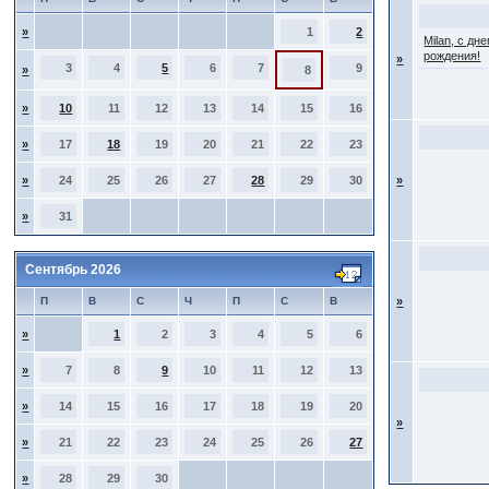
»
1
2
Milan, с дн
рождения!
»
3
4
5
6
7
9
»
8
»
10
11
12
13
14
15
16
»
17
18
19
20
21
22
23
»
24
25
26
27
28
29
30
»
»
31
Сентябрь 2026
П
В
С
Ч
П
С
В
»
»
1
2
3
4
5
6
»
7
8
9
10
11
12
13
»
14
15
16
17
18
19
20
»
»
21
22
23
24
25
26
27
»
28
29
30