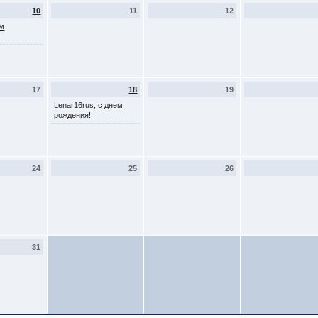
10
11
12
ем
17
18
19
Lenar16rus, с днем
рождения!
24
25
26
31