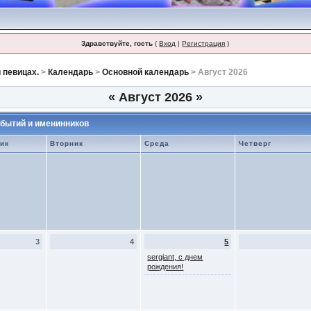
Здравствуйте, гость
(
Вход
|
Регистрация
)
 певицах.
>
Календарь
>
Основной календарь
> Август 2026
«
Август 2026
»
бытий и именинников
ик
Вторник
Среда
Четверг
3
4
5
sergiant, с днем
рождения!