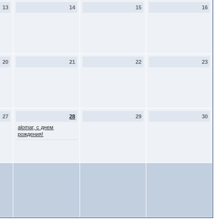
13
14
15
16
20
21
22
23
27
28
29
30
alomar, с днем
рождения!