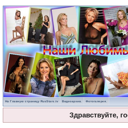
На Главную страницу RusStars.tv
Видеоархив.
Фотогалерея.
Здравствуйте, г