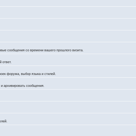
новые сообщения со времени вашего прошлого визита.
 ответ.
роек форума, выбор языка и стилей.
й и архивировать сообщения.
елей.