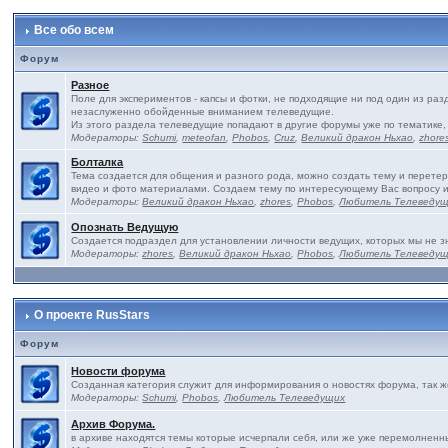
Все обо всем
Форум
Разное
Поле для экспериментов - капсы и фотки, не подходящие ни под один из ра
незаслуженно обойденные вниманием телеведущие.
Из этого раздела телеведущие попадают в другие форумы уже по тематике,
Модераторы:
Schumi
,
meteofan
,
Phobos
,
Cruz
,
Великий дракон Ньхао
,
zhore
Болталка
Тема создается для общения и разного рода, можно создать тему и перетер
видео и фото материалами. Создаем тему по интересующему Вас вопросу 
Модераторы:
Великий дракон Ньхао
,
zhores
,
Phobos
,
Любитель Телеведу
Опознать Ведущую
Создается подраздел для установлении личности ведущих, которых мы не з
Модераторы:
zhores
,
Великий дракон Ньхао
,
Phobos
,
Любитель Телеведу
О проекте RusStars
Форум
Новости форума
Созданная категория служит для информирования о новостях форума, так 
Модераторы:
Schumi
,
Phobos
,
Любитель Телеведущих
Архив Форума.
в архиве находятся темы которые исчерпали себя, или же уже перемолненны