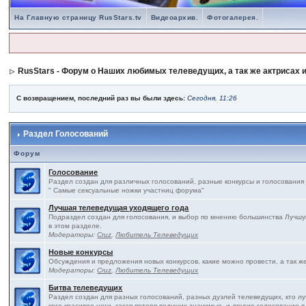
На Главную страницу RusStars.tv
Видеоархив.
Фотогалерея.
RusStars - Форум о Наших любимых телеведущих, а так же актрисах и
С возвращением, последний раз вы были здесь:
Сегодня, 11:26
Раздел Голосований
Форум
Голосование
Раздел создан для различных голосований, разные конкурсы и голосования
" Самые сексуальные ножки участниц форума"
Лучшая телеведущая уходящего года
Подраздел создан для голосования, и выбор по мнению большинства Лучшу
в этом разделе.
Модераторы:
Cruz
,
Любитель Телеведущих
Новые конкурсы
Обсуждения и предложения новых конкурсов, какие можно провести, а так ж
Модераторы:
Cruz
,
Любитель Телеведущих
Битва телеведущих
Раздел создан для разных голосований, разных дуэлей телеведущих, кто л
кого красивее ноги, какая потеря ведущих значимые, и другие голосование в