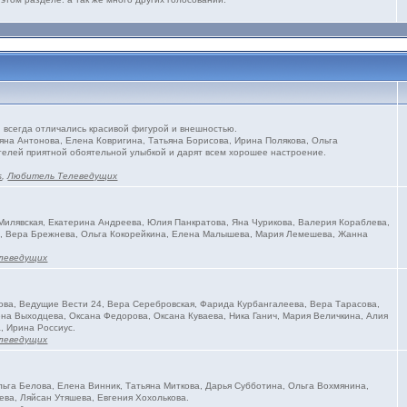
всегда отличались красивой фигурой и внешностью.
яна Антонова, Елена Ковригина, Татьяна Борисова, Ирина Полякова, Ольга
телей приятной обоятельной улыбкой и дарят всем хорошее настроение.
s
,
Любитель Телеведущих
илявская, Екатерина Андреева, Юлия Панкратова, Яна Чурикова, Валерия Кораблева,
на, Вера Брежнева, Ольга Кокорейкина, Елена Малышева, Мария Лемешева, Жанна
леведущих
ва, Ведущие Вести 24, Вера Серебровская, Фарида Курбангалеева, Вера Тарасова,
на Выходцева, Оксана Федорова, Оксана Куваева, Ника Ганич, Мария Величкина, Алия
, Ирина Россиус.
леведущих
ьга Белова, Елена Винник, Татьяна Миткова, Дарья Субботина, Ольга Вохмянина,
ева, Ляйсан Утяшева, Евгения Хохолькова.