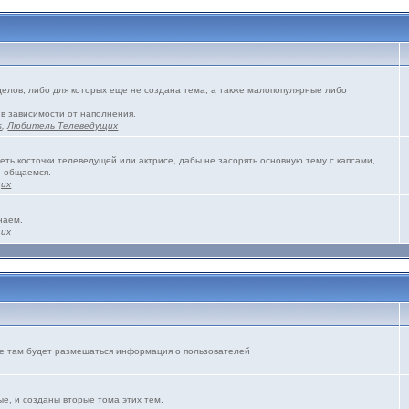
зделов, либо для которых еще не создана тема, а также малопопулярные либо
 в зависимости от наполнения.
s
,
Любитель Телеведущих
еть косточки телеведущей или актрисе, дабы не засорять основную тему с капсами,
и общаемся.
щих
наем.
щих
же там будет размещаться информация о пользователей
е, и созданы вторые тома этих тем.