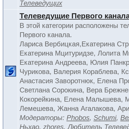
Телеведущих
Телеведущие Первого канал
В этой категории расположены т
Первого канала.
Лариса Вербицкая,Екатерина Стр
Екатерина Мцитуридзе, Лолита М
Екатерина Андреева, Юлия Панкр
Чурикова, Валерия Кораблева, Кс
Анастасия Заворотнюк, Елена Пр
Светлана Сорокина, Вера Брежне
Кокорейкина, Елена Малышева, 
Лемешева, Жанна Агалакова, Ар
Модераторы:
Phobos
,
Schumi
,
Ве
Ньхао
,
zhores
,
Любитель Телеве