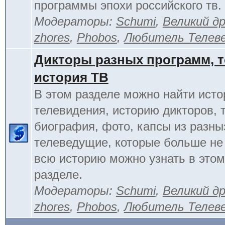
программы эпохи российского тв.
Модераторы:
Schumi
,
Великий д
zhores
,
Phobos
,
Любитель Телев
Дикторы разных программ, т
история ТВ
В этом разделе можно найти исто
телевидения, историю дикторов, 
биография, фото, капсы из разны
телеведущие, которые больше не
всю историю можно узнать в это
разделе.
Модераторы:
Schumi
,
Великий д
zhores
,
Phobos
,
Любитель Телев