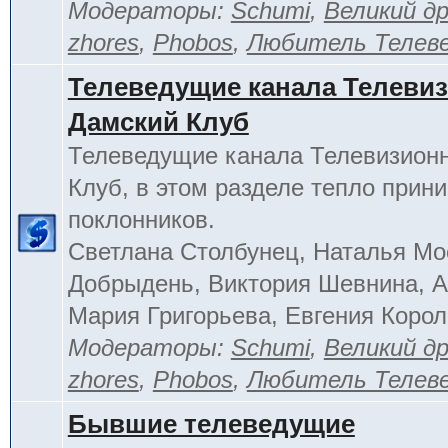
Модераторы:
Schumi
,
Великий д
zhores
,
Phobos
,
Любитель Телев
Телеведущие канала Телеви
Дамский Клуб
Телеведущие канала Телевизион
Клуб, в этом разделе тепло прин
поклонников.
Светлана Столбунец, Наталья Мо
Добрыдень, Виктория Шевнина, А
Мария Григорьева, Евгения Корол
Модераторы:
Schumi
,
Великий д
zhores
,
Phobos
,
Любитель Телев
Бывшие телеведущие