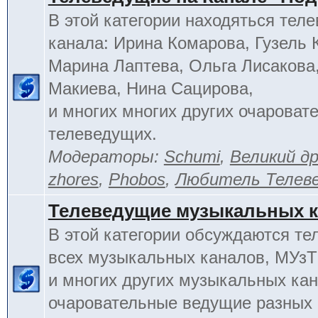
В этой категории находяться тел
канала: Ирина Комарова, Гузель 
Марина Лаптева, Ольга Лисакова
Макиева, Нина Сацирова,
и многих многих других очароват
телеведущих.
Модераторы:
Schumi
,
Великий д
zhores
,
Phobos
,
Любитель Телев
Телеведущие музыкальных 
В этой категории обсуждаются т
всех музыкальных каналов, МУзТ
и многих других музыкальных кан
очаровательные ведущие разных 