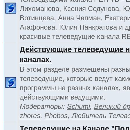
Лихоманова, Ксения Седунова, 
Вотинцева, Анна Чапман, Екатер
Агафонова, Юлия Панкратова и д
красивые телеведущие канала R
Действующие телеведущие н
каналах.
В этом разделе размещены разн
телеведущие, которые ведут каки
программы на разных каналах, я
действующими ведущими.
Модераторы:
Schumi
,
Великий д
zhores
,
Phobos
,
Любитель Телев
Телеведущие на Канале "По