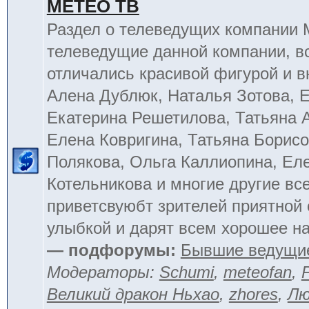
МЕТЕО ТВ
Раздел о телеведущих компании
телеведущие данной компании, в
отличались красивой фигурой и 
Алена Дублюк, Наталья Зотова, Е
Екатерина Решетилова, Татьяна 
Елена Ковригина, Татьяна Борисо
Полякова, Ольга Каллиопина, Ел
Котельникова и многие другие вс
приветсвуюбт зрителей приятной
улыбкой и дарят всем хорошее на
— подфорумы:
Бывшие ведущи
Модераторы:
Schumi
,
meteofan
,
Великий дракон Ньхао
,
zhores
,
Лю