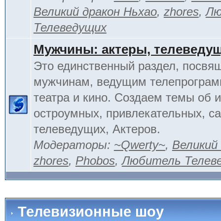
Великий дракон Ньхао
,
zhores
,
Лю
Телеведущих
Мужчины: актеры, телеведу
Это единственный раздел, посвя
мужчинам, ведущим телепрограм
театра и кино. Создаем темы об 
остроумных, привлекательных, 
телеведущих, Актеров.
Модераторы:
~Qwerty~
,
Великий
zhores
,
Phobos
,
Любитель Телев
Телевизионные шоу