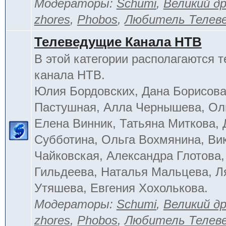
Модераторы:
Schumi
,
Великий д
zhores
,
Phobos
,
Любитель Телев
Телеведущие Канала НТВ
В этой категории располагаются 
канала НТВ.
Юлия Бордовских, Дана Борисова
Пастушная, Алла Чернышева, Ол
Елена Винник, Татьяна Миткова, 
Субботина, Ольга Вохмянина, Ви
Чайковская, Александра Глотова,
Гильдеева, Наталья Мальцева, Л
Утяшева, Евгения Хохолькова.
Модераторы:
Schumi
,
Великий д
zhores
,
Phobos
,
Любитель Телев