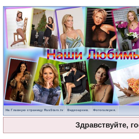
На Главную страницу RusStars.tv
Видеоархив.
Фотогалерея.
Здравствуйте, г