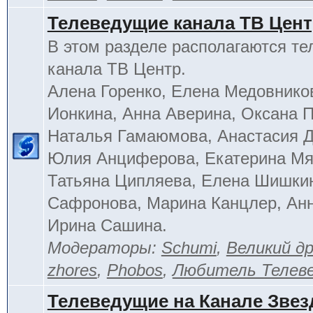
Телеведущие канала ТВ Цен
В этом разделе располагаются т
канала ТВ Центр.
Алена Горенко, Елена Медовнико
Ионкина, Анна Аверина, Оксана П
Наталья Гамаюмова, Анастасия 
Юлия Анциферова, Екатерина Мя
Татьяна Ципляева, Елена Шишки
Сафронова, Марина Канцлер, Анн
Ирина Сашина.
Модераторы:
Schumi
,
Великий д
zhores
,
Phobos
,
Любитель Телев
Телеведущие на Канале Звез