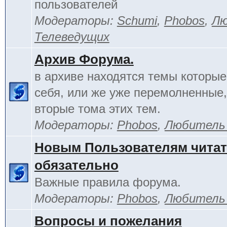
пользователей
Модераторы:
Schumi
,
Phobos
,
Лю
Телеведущих
Архив Форума.
в архиве находятся темы которы
себя, или же уже перемолненные,
вторые тома этих тем.
Модераторы:
Phobos
,
Любитель
Новым Пользователям чита
обязательно
Важные правила форума.
Модераторы:
Phobos
,
Любитель
Вопросы и пожелания