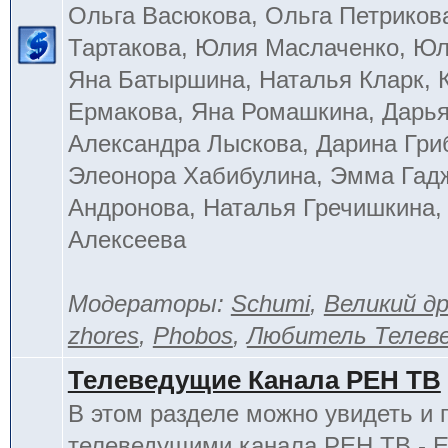
Ольга Васюкова, Ольга Петриков
Тартакова, Юлия Маслаченко, Ю
Яна Батыршина, Наталья Кларк, 
Ермакова, Яна Ромашкина, Дарья
Александра Лыскова, Дарина Гри
Элеонора Хабибулина, Эмма Гад
Андронова, Наталья Гречишкина,
Алексеева
Модераторы:
Schumi
,
Великий д
zhores
,
Phobos
,
Любитель Телев
Телеведущие Канала РЕН ТВ
В этом разделе можно увидеть и 
телеведущими канала РЕН ТВ - 