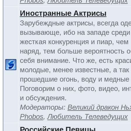
Phobos
,
Любитель Телеведущих
Иностранные Актрисы
Зарубеждные актрисы, всегда од
вызывающе, ибо на западе среди 
жесткая конкуренция и пиар, чем
наряд, тем больше вероятность о
себя внимание. Что же, есть кра
молодые, менее известные, а так
прошедшие огонь, воду и медные
Поговорим о них, фото, видео, и
и обсуждения.
Модераторы:
Великий дракон Нь
Phobos
,
Любитель Телеведущих
Российские Певицы