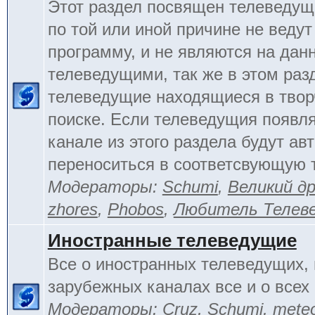
Этот раздел посвящен телеведущ
по той или иной причине не веду
программу, и не являются на да
телеведущими, так же в этом раз
телеведущие находящиеся в тво
поиске. Если телеведущия появл
канале из этого раздела будут ав
переноситься в соответсвующую 
Модераторы:
Schumi
,
Великий д
zhores
,
Phobos
,
Любитель Телев
Иностранные телеведущие
Все о иностранных телеведущих, 
зарубежных каналах все и о всех 
Модераторы:
Cruz
,
Schumi
,
mete