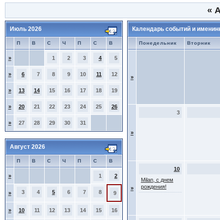
«
А
Июль 2026
Календарь событий и именин
П
В
С
Ч
П
С
В
Понедельник
Вторник
»
1
2
3
4
5
»
6
7
8
9
10
11
12
»
»
13
14
15
16
17
18
19
»
20
21
22
23
24
25
26
3
»
27
28
29
30
31
»
Август 2026
П
В
С
Ч
П
С
В
10
»
1
2
Milan, с днем
рождения!
»
3
4
5
6
7
8
»
9
»
10
11
12
13
14
15
16