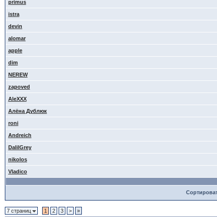
primus
istra
devin
alomar
apple
dim
NEREW
zapoved
AleXXX
Алёна Дублюк
roni
Andreich
DalilGrey
nikolos
Vladico
Сортирова
7 страниц
1
2
3
>
»