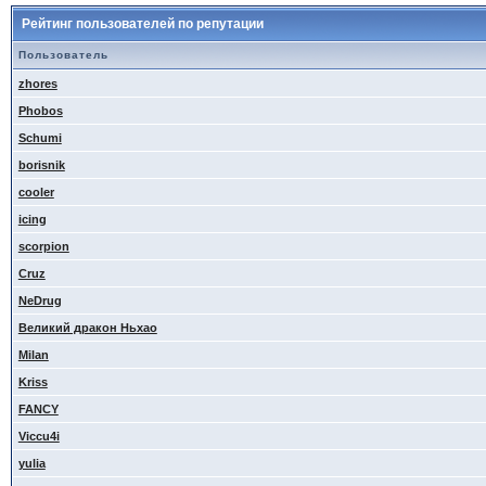
Рейтинг пользователей по репутации
Пользователь
zhores
Phobos
Schumi
borisnik
cooler
icing
scorpion
Cruz
NeDrug
Великий дракон Ньхао
Milan
Kriss
FANCY
Viccu4i
yulia