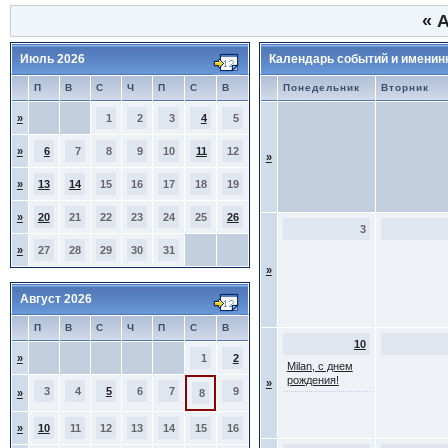
«
А
Июль 2026
Календарь событий и именин
П
В
С
Ч
П
С
В
Понедельник
Вторник
»
1
2
3
4
5
»
6
7
8
9
10
11
12
»
»
13
14
15
16
17
18
19
»
20
21
22
23
24
25
26
3
»
27
28
29
30
31
»
Август 2026
П
В
С
Ч
П
С
В
10
»
1
2
Milan, с днем
рождения!
»
3
4
5
6
7
9
»
8
»
10
11
12
13
14
15
16