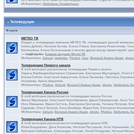
Модераторы:
Любитель Телеведущих
Телеведущие
Форум
МЕТЕО ТВ
Раздел о телеведущих компании МЕТЕО ТВ, телеведущие данной компании, 
Алена Дублюк, Наталья Зотова, Елена Уткина, Екатерина Решетилова, Тать
Каллиопина, Елена Котельникова и многие другие всегда приветсвуюбт зри
— подфорумы:
Бывшие ведущие Метео-ТВ
Модераторы:
Schumi
,
meteofan
,
Phobos
,
Cruz
,
Великий дракон Ньхао
,
zhore
Телеведущие Первого канала
В этой категории расположены телеведущие Первого канала.
Лариса Вербицкая,Екатерина Стриженова, Екатерина Мцитуридзе, Лолита М
Ксенья Собчак, Анастасия Заворотнюк, Елена Проклова, Светлана Сороки
Агалакова, Арина Шарапова.
Модераторы:
Phobos
,
Schumi
,
Великий дракон Ньхао
,
zhores
,
Любитель Те
Телеведущие Канала Россия
В этой категории располагаются телеведущие канала Россия.
Ирина Муромцева, Анастасия Чернобровина, Дарья Спиридонова, Анна Тито
Инга Юмашева, Мария Ситтель, Екатерина Григорова, Татьяна Петрова, Еле
Судакова, Ольга Грозная, Анна Шнайдер, Мария Ким, Екатерина Коновалова
Модераторы:
Schumi
,
Великий дракон Ньхао
,
zhores
,
Phobos
,
Любитель Те
Телеведущие Канала НТВ
В этой категории располагаются телеведущие канала НТВ.
Юлия Бордовских, Дана Борисова, Наталья Пастушная, Алла Чернышева, Ол
Виктория Чайковская, Александра Глотова, Лилия Гильдеева, Наталья Мальц