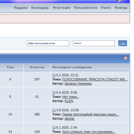
Подарки
Календарь
Репутация
Пользователи
Поиск
Помощь
Тем
Ответов
Последнее сообщение
5.2.2026, 23:11
9
287
Тема:
ГОЛОСОВАНИЕ "КРАСОТА СПАСЕТ МИ...
Автор:
Шолпан Гриняева
6.6.2026, 9:58
5
61
Тема:
Нет темы..
Автор:
KLEN
4.8.2026, 10:08
10
385
Тема:
Прием фотографий девушек нашег...
Автор:
alomar
6.1.2025, 2:34
14
156
Тема:
Хочу открыть тему по скачивани...