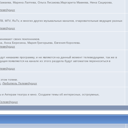
 Камаева, Марина Лаптева, Ольга Лисакова,Маргарита Макиева, Нина Сацирова,
леведущих
ТВ, MTV, RuTv, и многих других музыкальных каналов, очаровательные ведущие разных
леведущих
ринимают своих поклонников.
а, Анна Березина, Мария Григорьева, Евгения Королева.
леведущих
едут никакаяю программу, и не являются на данный момент телеведущими, так же в
ущия появляются на канале из этого раздела будут автоматом переноситься в
леведущих
 этом топике.
s
,
Любитель Телеведущих
и Актерам театра и кино. Создаем темы об интересных, остроумных,
Телеведущих