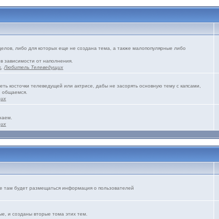
зделов, либо для которых еще не создана тема, а также малопопулярные либо
 в зависимости от наполнения.
s
,
Любитель Телеведущих
еть косточки телеведущей или актрисе, дабы не засорять основную тему с капсами,
и общаемся.
щих
наем.
щих
же там будет размещаться информация о пользователей
е, и созданы вторые тома этих тем.