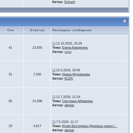
Автор:
Schumi
Тем
Ответов
Последнее сообщение
12.10.2025, 20:29
41
13,550
Тема:
Елена Ковригина
Автор:
vcxv
22.6.2026, 18:06
31
7,530
Тема:
Ирина Муромцева
Автор:
KLEN
12.7.2026, 21:24
65
14,308
Тема:
Светлана Абрамова
Автор:
alomar
7.5.2026, 11:17
29
4,617
Тема:
Юлия Бехтерева (Деловые новост...
Автор:
alomar