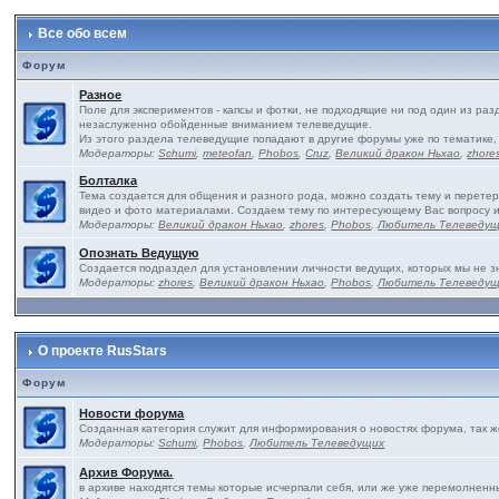
Все обо всем
Форум
Разное
Поле для экспериментов - капсы и фотки, не подходящие ни под один из ра
незаслуженно обойденные вниманием телеведущие.
Из этого раздела телеведущие попадают в другие форумы уже по тематике,
Модераторы:
Schumi
,
meteofan
,
Phobos
,
Cruz
,
Великий дракон Ньхао
,
zhore
Болталка
Тема создается для общения и разного рода, можно создать тему и перетер
видео и фото материалами. Создаем тему по интересующему Вас вопросу 
Модераторы:
Великий дракон Ньхао
,
zhores
,
Phobos
,
Любитель Телеведу
Опознать Ведущую
Создается подраздел для установлении личности ведущих, которых мы не з
Модераторы:
zhores
,
Великий дракон Ньхао
,
Phobos
,
Любитель Телеведу
О проекте RusStars
Форум
Новости форума
Созданная категория служит для информирования о новостях форума, так 
Модераторы:
Schumi
,
Phobos
,
Любитель Телеведущих
Архив Форума.
в архиве находятся темы которые исчерпали себя, или же уже перемолненны