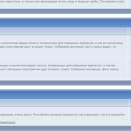
нее известные, а так же уже прошедшие огонь, воду и медные трубы. Поговорим о них,
 в различных видах спорта, позирующих для глянцевых журналов, а так же различные
дые спортсменки ждут в наших темах. Собираем материал, фото капсы видео, по
ующих в различных видах спорта, позирующих для глянцевых журналов, а так же
рные и молодые спортсменки ждут в наших темах. Собираем материал, фото капсы
сериалов, очень много Российских актеров снимаются, как в фильмах, так и в сериалах.
леведущих