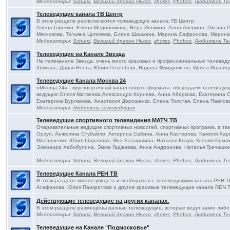
Модераторы:
Schumi
,
Великий дракон Ньхао
,
zhores
,
Phobos
,
Любитель Те
Телеведущие канала ТВ Центр
В этом разделе располагаются телеведущие канала ТВ Центр.
Алена Горенко, Елена Медовникова, Вера Ионкина, Анна Аверина, Оксана
Мясникова, Татьяна Ципляева, Елена Шишкина, Марина Сафронова, Марина
Модераторы:
Schumi
,
Великий дракон Ньхао
,
zhores
,
Phobos
,
Любитель Те
Телеведущие на Канале Звезда
На телеканале Звезда, очень много красивых и профессиональных телевед
Шамаль, Дарья Веста, Юлия Розенберг, Надана Фридрихсон, Ирина Иваницк
Телеведущие Канала Москва 24
«Москва 24» - круглосуточный канал нового формата. обсуждаем телеведущ
ведущие:Олеся Матвеева,Александра Корнева, Анна Аберкова, Екатерина С
Екатерина Бурлакова, Анастасия Дорошенко, Елена Толстая, Елена Павлова
Модераторы:
Любитель Телеведущих
Телеведущие спортивного телевидения МАТЧ ТВ
Очаровательные ведущие спортивных новостей, спортивных программ, а та
Орзул, Анжелика Стубайло, Актерина Сабина, Анна Кастерова, Камиля Хар
Маслаченко, Юлия Шарапова, Яна Батыршина, Наталья Кларк, Ксения Ермак
Элеонора Хабибулина, Эмма Гаджиева, Анна Андронова, Наталья Гречишки
Модераторы:
Schumi
,
Великий дракон Ньхао
,
zhores
,
Phobos
,
Любитель Те
Телеведущие Канала РЕН ТВ
В этом разделе можно увидеть и пообщаться с телеведущими канала РЕН Т
Агафонова, Юлия Панкратова и другие красивые телеведущие канала REN 
Действующие телеведущие на других каналах.
В этом разделе размещены разные телеведущие, которые ведут какие либо
Модераторы:
Schumi
,
Великий дракон Ньхао
,
zhores
,
Phobos
,
Любитель Те
Телеведущие на Канале "Подмосковье"