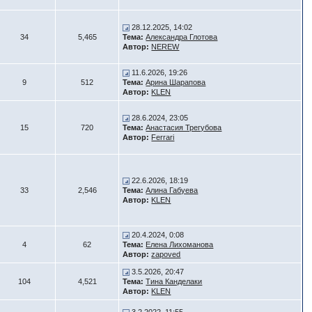
28.12.2025, 14:02
34
5,465
Тема:
Александра Глотова
Автор:
NEREW
11.6.2026, 19:26
9
512
Тема:
Арина Шарапова
Автор:
KLEN
28.6.2024, 23:05
15
720
Тема:
Анастасия Трегубова
Автор:
Ferrari
22.6.2026, 18:19
33
2,546
Тема:
Алина Габуева
Автор:
KLEN
20.4.2024, 0:08
4
62
Тема:
Елена Лихоманова
Автор:
zapoved
3.5.2026, 20:47
104
4,521
Тема:
Тина Канделаки
Автор:
KLEN