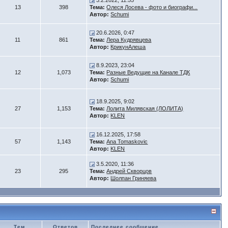
3.2.2022, 11:55
13
398
Тема:
Олеся Лосева - фото и биографи...
Автор:
Schumi
20.6.2026, 0:47
11
861
Тема:
Лера Кудрявцева
Автор:
КрикунАлеша
8.9.2023, 23:04
12
1,073
Тема:
Разные Ведущие на Канале ТДК
Автор:
Schumi
18.9.2025, 9:02
27
1,153
Тема:
Лолита Милявская (ЛОЛИТА)
Автор:
KLEN
16.12.2025, 17:58
57
1,143
Тема:
Ana Tomaskovic
Автор:
KLEN
3.5.2020, 11:36
23
295
Тема:
Андрей Скворцов
Автор:
Шолпан Гриняева
Тем
Ответов
Последнее сообщение