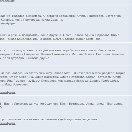
леведущих
 Подрига, Наталья Гамаюмова, Анастасия Дорошенко, Юлия Анциферова, Екатерина
 Канцлер, Анна Прохорова, Ирина Сашина.
леведущих
ущих на разных программах. Анна Хрупина, Ольга Белова, Арина Шарапова, Юлия
ая, Рената Камалова, Ирина Лосик, Ольга Волкова, Мария Семенова.
их этого молодого канала. на данном канале работают веселые и обаятельные
еверина, Елена Силуянова, Ксения Соколянская, Марина Сезина, Светлана Заболева,
, Леля Турубара, и многие другие
к же разнообразных спортивных шоу Канала Матч ТВ находятся в этом разделе. Мария
исова, Олеся Серегина, Ольга Васюкова, Ольга Петрикова, Софья Тартакова, Юлия
ова, Яна Ромашкина, Дарья Кузнецова, Александра Лыскова, Дарина Грибоедова,
на, Лада Алексеева
леведущих
В - Елена Лихоманова, Ксения Седунова, Юлия Вотинцева, Анна Чапман, Екатерина
TV
 программы на разных каналах, являются действующими ведущими.
леведущих