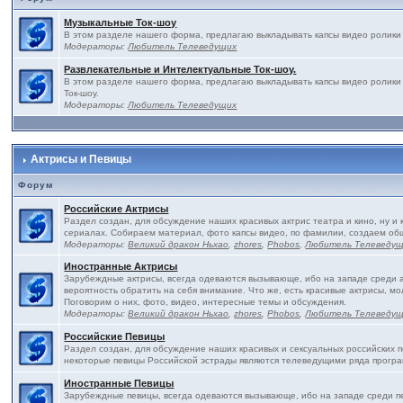
Музыкальные Ток-шоу
В этом разделе нашего форма, предлагаю выкладывать капсы видео ролики 
Модераторы:
Любитель Телеведущих
Развлекательные и Интелектуальные Ток-шоу.
В этом разделе нашего форма, предлагаю выкладывать капсы видео ролики
Ток-шоу.
Модераторы:
Любитель Телеведущих
Актрисы и Певицы
Форум
Российские Актрисы
Раздел создан, для обсуждение наших красивых актрис театра и кино, ну и 
сериалах. Собираем материал, фото капсы видео, по фамилии, создаем об
Модераторы:
Великий дракон Ньхао
,
zhores
,
Phobos
,
Любитель Телеведу
Иностранные Актрисы
Зарубеждные актрисы, всегда одеваются вызывающе, ибо на западе среди ак
вероятность обратить на себя внимание. Что же, есть красивые актрисы, м
Поговорим о них, фото, видео, интересные темы и обсуждения.
Модераторы:
Великий дракон Ньхао
,
zhores
,
Phobos
,
Любитель Телеведу
Российские Певицы
Раздел создан, для обсуждение наших красивых и сексуальных российских пе
некоторые певицы Российской эстрады являются телеведущими ряда програ
Иностранные Певицы
Зарубеждные певицы, всегда одеваются вызывающе, ибо на западе среди пе