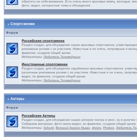
обратить на себя внимание. Есть очень много красивых певиц, молодые, ме
фото, видео, интересные темы и обсуждения.
Спортсменки
Форум
Российские спортсменки
Раздел создан, для обсуждение наших красивых спортсменок, учавствующих
рекламные ролики с их участием. Известные и не очень, популярные и моло
фамилии, создаем общий архив.
Модераторы:
Любитель Телеведущих
Иностранные спортсменки
Раздел создан, для обсуждение зарубежных красивых спортсменок, учавств
различные рекламные ролики с их участием. Известные и не очень, популя
видео, по фамилии, создаем общий архив.
Модераторы:
Любитель Телеведущих
Актеры
Форум
Российские Актеры
Раздел создан, для обсуждение наших актеров театра и кино, ну и конечно 
Собираем материал, фото капсы видео, по фамилии, создаем общий архив.
Модераторы:
Schumi
,
Великий дракон Ньхао
,
zhores
,
Phobos
,
Любитель Те