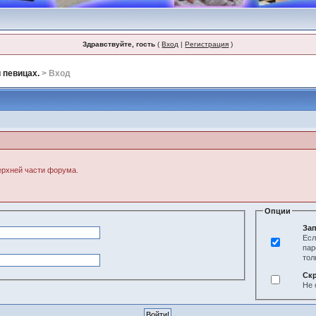
Здравствуйте, гость
(
Вход
|
Регистрация
)
 певицах.
> Вход
верхней части форума.
Опции
Зап
Есл
пар
тол
Ск
Не 