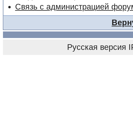
Связь с администрацией фору
Верн
Русская версия
I