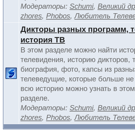
Модераторы:
Schumi
,
Великий д
zhores
,
Phobos
,
Любитель Телев
Дикторы разных программ, т
история ТВ
В этом разделе можно найти исто
телевидения, историю дикторов, 
биография, фото, капсы из разны
телеведущие, которые больше не
всю историю можно узнать в это
разделе.
Модераторы:
Schumi
,
Великий д
zhores
,
Phobos
,
Любитель Телев