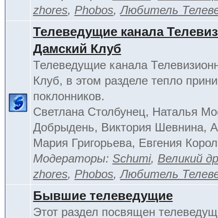
zhores
,
Phobos
,
Любитель Телев
Телеведущие канала Телеви
Дамский Клуб
Телеведущие канала Телевизион
Клуб, в этом разделе тепло прин
поклонников.
Светлана Столбунец, Наталья Мо
Добрыдень, Виктория Шевнина, А
Мария Григорьева, Евгения Корол
Модераторы:
Schumi
,
Великий д
zhores
,
Phobos
,
Любитель Телев
Бывшие телеведущие
Этот раздел посвящен телеведущ