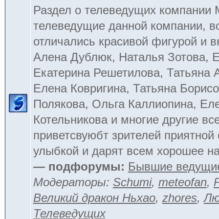
Раздел о телеведущих компании
телеведущие данной компании, в
отличались красивой фигурой и 
Алена Дублюк, Наталья Зотова, Е
Екатерина Решетилова, Татьяна 
Елена Ковригина, Татьяна Борисо
Полякова, Ольга Каллиопина, Ел
Котельникова и многие другие вс
приветсвуюбт зрителей приятной
улыбкой и дарят всем хорошее на
— подфорумы:
Бывшие ведущи
Модераторы:
Schumi
,
meteofan
,
Великий дракон Ньхао
,
zhores
,
Лю
Телеведущих