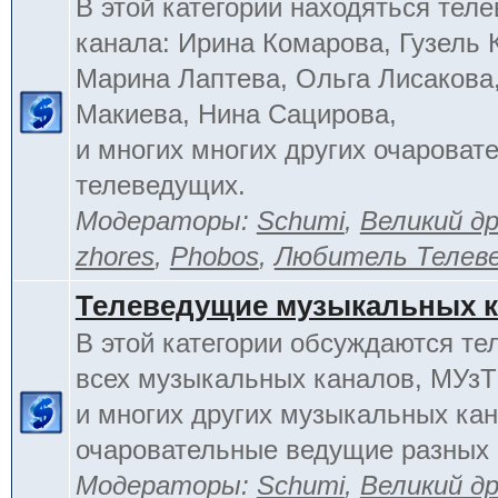
В этой категории находяться тел
канала: Ирина Комарова, Гузель 
Марина Лаптева, Ольга Лисакова
Макиева, Нина Сацирова,
и многих многих других очароват
телеведущих.
Модераторы:
Schumi
,
Великий д
zhores
,
Phobos
,
Любитель Телев
Телеведущие музыкальных 
В этой категории обсуждаются т
всех музыкальных каналов, МУзТ
и многих других музыкальных кан
очаровательные ведущие разных 
Модераторы:
Schumi
,
Великий д