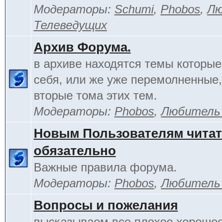
Модераторы:
Schumi
,
Phobos
,
Лю
Телеведущих
Архив Форума.
в архиве находятся темы которы
себя, или же уже перемолненные,
вторые тома этих тем.
Модераторы:
Phobos
,
Любитель
Новым Пользователям чита
обязательно
Важные правила форума.
Модераторы:
Phobos
,
Любитель
Вопросы и пожелания
высказываем все плохое хорошее