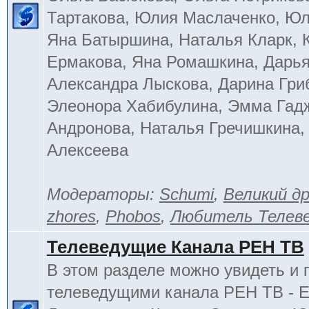
Тартакова, Юлия Маслаченко, Ю
Яна Батыршина, Наталья Кларк, 
Ермакова, Яна Ромашкина, Дарья
Александра Лыскова, Дарина Гри
Элеонора Хабибулина, Эмма Гад
Андронова, Наталья Гречишкина,
Алексеева
Модераторы:
Schumi
,
Великий д
zhores
,
Phobos
,
Любитель Телев
Телеведущие Канала РЕН ТВ
В этом разделе можно увидеть и 
телеведущими канала РЕН ТВ - 