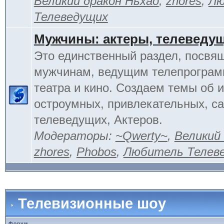
Великий дракон Ньхао
,
zhores
,
Лю
Телеведущих
Мужчины: актеры, телеведу
Это единственный раздел, посвя
мужчинам, ведущим телепрограм
театра и кино. Создаем темы об 
остроумных, привлекательных, 
телеведущих, Актеров.
Модераторы:
~Qwerty~
,
Великий
zhores
,
Phobos
,
Любитель Телев
Телевизионные шоу
Форум