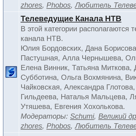
zhores
,
Phobos
,
Любитель Телев
Телеведущие Канала НТВ
В этой категории располагаются 
канала НТВ.
Юлия Бордовских, Дана Борисова
Пастушная, Алла Чернышева, Ол
Елена Винник, Татьяна Миткова, 
Субботина, Ольга Вохмянина, Ви
Чайковская, Александра Глотова,
Гильдеева, Наталья Мальцева, Л
Утяшева, Евгения Хохолькова.
Модераторы:
Schumi
,
Великий д
zhores
,
Phobos
,
Любитель Телев