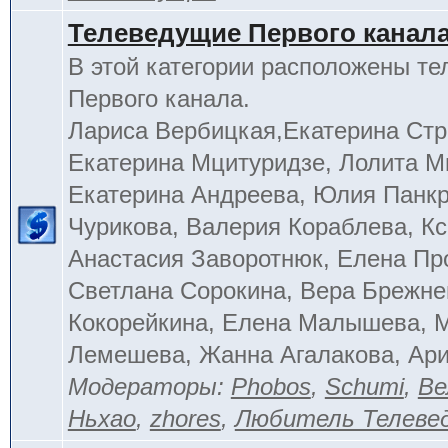
Телеведущие Первого канал
В этой категории расположены т
Первого канала.
Лариса Вербицкая,Екатерина Стр
Екатерина Мцитуридзе, Лолита М
Екатерина Андреева, Юлия Панкр
Чурикова, Валерия Кораблева, Кс
Анастасия Заворотнюк, Елена Пр
Светлана Сорокина, Вера Брежне
Кокорейкина, Елена Малышева, 
Лемешева, Жанна Агалакова, Ар
Модераторы:
Phobos
,
Schumi
,
Ве
Ньхао
,
zhores
,
Любитель Телеве