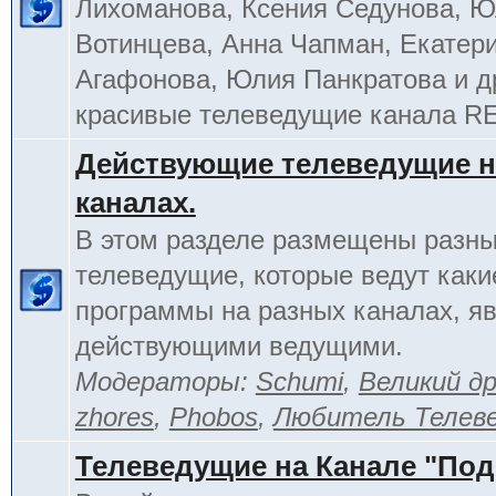
Лихоманова, Ксения Седунова, 
Вотинцева, Анна Чапман, Екатер
Агафонова, Юлия Панкратова и д
красивые телеведущие канала R
Действующие телеведущие н
каналах.
В этом разделе размещены разн
телеведущие, которые ведут каки
программы на разных каналах, я
действующими ведущими.
Модераторы:
Schumi
,
Великий д
zhores
,
Phobos
,
Любитель Телев
Телеведущие на Канале "По