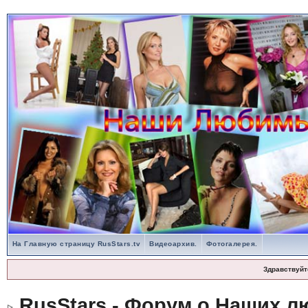
На Главную страницу RusStars.tv
Видеоархив.
Фотогалерея.
Здравствуйт
RusStars - Форум о Наших л