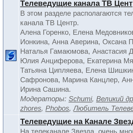
Телеведущие канала ТВ Цен
В этом разделе располагаются т
канала ТВ Центр.
Алена Горенко, Елена Медовнико
Ионкина, Анна Аверина, Оксана П
Наталья Гамаюмова, Анастасия 
Юлия Анциферова, Екатерина Мя
Татьяна Ципляева, Елена Шишки
Сафронова, Марина Канцлер, Анн
Ирина Сашина.
Модераторы:
Schumi
,
Великий д
zhores
,
Phobos
,
Любитель Телев
Телеведущие на Канале Звез
На телеканале Звезда, очень мно