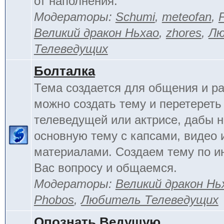
от наполнения.
Модераторы:
Schumi
,
meteofan
,
Великий дракон Ньхао
,
zhores
,
Лю
Телеведущих
Болталка
Тема создается для общения и ра
можно создать тему и перетереть
телеведущей или актрисе, дабы н
основную тему с капсами, видео 
материалами. Создаем тему по 
Вас вопросу и общаемся.
Модераторы:
Великий дракон Нь
Phobos
,
Любитель Телеведущих
Опознать Ведущую