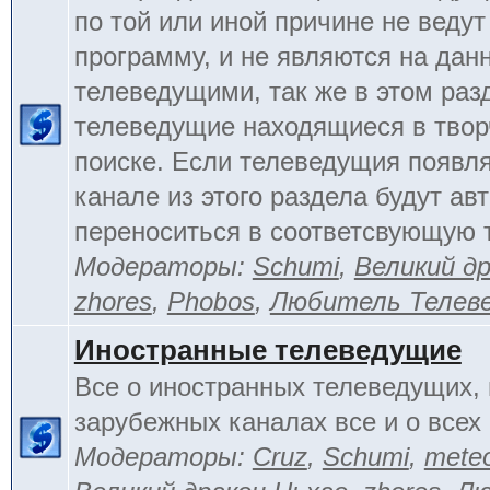
по той или иной причине не веду
программу, и не являются на да
телеведущими, так же в этом раз
телеведущие находящиеся в тво
поиске. Если телеведущия появл
канале из этого раздела будут ав
переноситься в соответсвующую 
Модераторы:
Schumi
,
Великий д
zhores
,
Phobos
,
Любитель Телев
Иностранные телеведущие
Все о иностранных телеведущих, 
зарубежных каналах все и о всех 
Модераторы:
Cruz
,
Schumi
,
mete