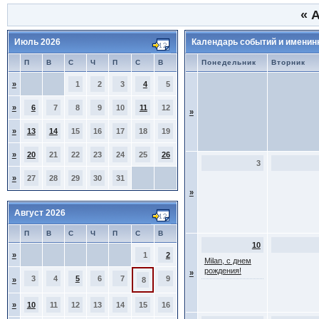
«
А
Июль 2026
Календарь событий и именин
П
В
С
Ч
П
С
В
Понедельник
Вторник
»
1
2
3
4
5
»
6
7
8
9
10
11
12
»
»
13
14
15
16
17
18
19
»
20
21
22
23
24
25
26
3
»
27
28
29
30
31
»
Август 2026
П
В
С
Ч
П
С
В
10
»
1
2
Milan, с днем
рождения!
»
3
4
5
6
7
9
»
8
»
10
11
12
13
14
15
16