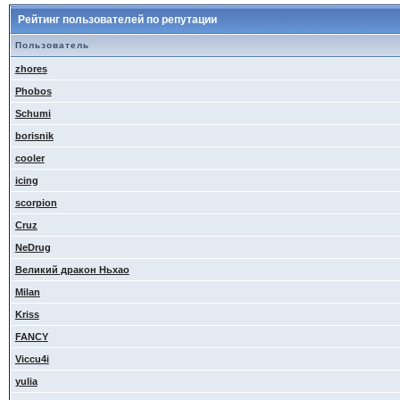
Рейтинг пользователей по репутации
Пользователь
zhores
Phobos
Schumi
borisnik
cooler
icing
scorpion
Cruz
NeDrug
Великий дракон Ньхао
Milan
Kriss
FANCY
Viccu4i
yulia