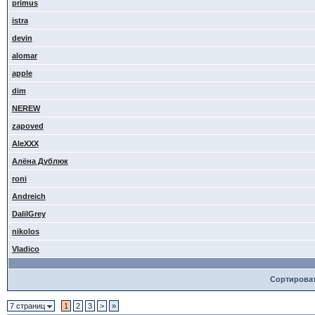
primus
istra
devin
alomar
apple
dim
NEREW
zapoved
AleXXX
Алёна Дублюк
roni
Andreich
DalilGrey
nikolos
Vladico
Сортирова
7 страниц
1
2
3
>
»