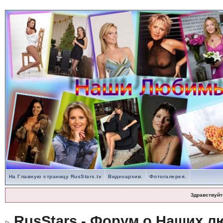
На Главную страницу RusStars.tv
Видеоархив.
Фотогалерея.
Здравствуйт
RusStars - Форум о Наших л