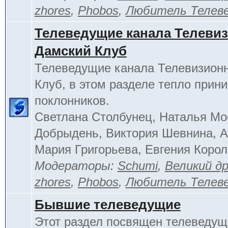
zhores
,
Phobos
,
Любитель Телев
Телеведущие канала Телеви
Дамский Клуб
Телеведущие канала Телевизион
Клуб, в этом разделе тепло прин
поклонников.
Светлана Столбунец, Наталья Мо
Добрыдень, Виктория Шевнина, А
Мария Григорьева, Евгения Корол
Модераторы:
Schumi
,
Великий д
zhores
,
Phobos
,
Любитель Телев
Бывшие телеведущие
Этот раздел посвящен телеведущ