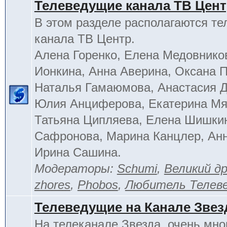
Телеведущие канала ТВ Цен
В этом разделе располагаются т
канала ТВ Центр.
Алена Горенко, Елена Медовнико
Ионкина, Анна Аверина, Оксана П
Наталья Гамаюмова, Анастасия 
Юлия Анциферова, Екатерина Мя
Татьяна Ципляева, Елена Шишки
Сафронова, Марина Канцлер, Анн
Ирина Сашина.
Модераторы:
Schumi
,
Великий д
zhores
,
Phobos
,
Любитель Телев
Телеведущие на Канале Звез
На телеканале Звезда, очень мно