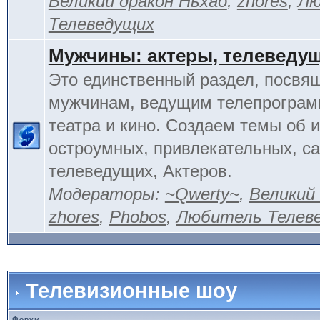
Великий дракон Ньхао
,
zhores
,
Лю
Телеведущих
Мужчины: актеры, телеведу
Это единственный раздел, посвя
мужчинам, ведущим телепрограм
театра и кино. Создаем темы об 
остроумных, привлекательных, 
телеведущих, Актеров.
Модераторы:
~Qwerty~
,
Великий
zhores
,
Phobos
,
Любитель Телев
Телевизионные шоу
Форум