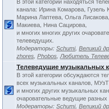
В этой категории находяться тел
канала: Ирина Комарова, Гузель 
Марина Лаптева, Ольга Лисакова
Макиева, Нина Сацирова,
и многих многих других очароват
телеведущих.
Модераторы:
Schumi
,
Великий д
zhores
,
Phobos
,
Любитель Телев
Телеведущие музыкальных 
В этой категории обсуждаются т
всех музыкальных каналов, МУзТ
и многих других музыкальных кан
очаровательные ведущие разных 
Модераторы:
Schumi
,
Великий д