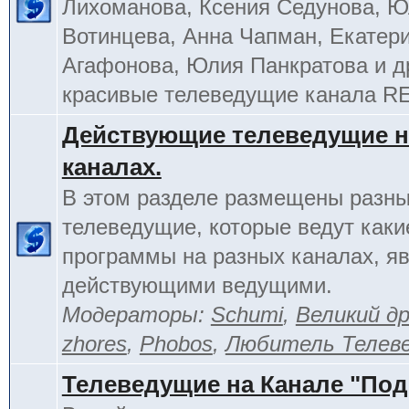
Лихоманова, Ксения Седунова, 
Вотинцева, Анна Чапман, Екатер
Агафонова, Юлия Панкратова и д
красивые телеведущие канала R
Действующие телеведущие н
каналах.
В этом разделе размещены разн
телеведущие, которые ведут каки
программы на разных каналах, я
действующими ведущими.
Модераторы:
Schumi
,
Великий д
zhores
,
Phobos
,
Любитель Телев
Телеведущие на Канале "По