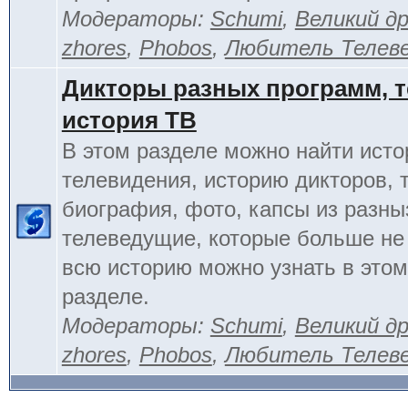
Модераторы:
Schumi
,
Великий д
zhores
,
Phobos
,
Любитель Телев
Дикторы разных программ, т
история ТВ
В этом разделе можно найти исто
телевидения, историю дикторов, 
биография, фото, капсы из разны
телеведущие, которые больше не
всю историю можно узнать в это
разделе.
Модераторы:
Schumi
,
Великий д
zhores
,
Phobos
,
Любитель Телев