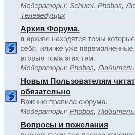
Модераторы:
Schumi
,
Phobos
,
Лю
Телеведущих
Архив Форума.
в архиве находятся темы которы
себя, или же уже перемолненные,
вторые тома этих тем.
Модераторы:
Phobos
,
Любитель
Новым Пользователям чита
обязательно
Важные правила форума.
Модераторы:
Phobos
,
Любитель
Вопросы и пожелания
высказываем все плохое хорошее