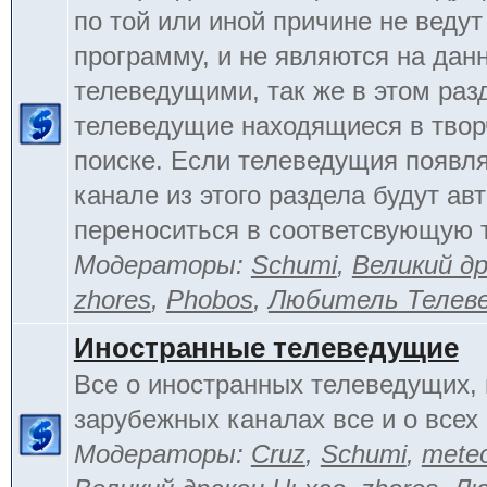
по той или иной причине не веду
программу, и не являются на да
телеведущими, так же в этом раз
телеведущие находящиеся в тво
поиске. Если телеведущия появл
канале из этого раздела будут ав
переноситься в соответсвующую 
Модераторы:
Schumi
,
Великий д
zhores
,
Phobos
,
Любитель Телев
Иностранные телеведущие
Все о иностранных телеведущих, 
зарубежных каналах все и о всех 
Модераторы:
Cruz
,
Schumi
,
mete