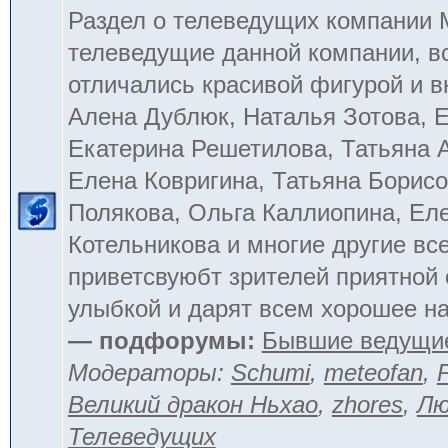
Раздел о телеведущих компании
телеведущие данной компании, в
отличались красивой фигурой и 
Алена Дублюк, Наталья Зотова, Е
Екатерина Решетилова, Татьяна 
Елена Ковригина, Татьяна Борисо
Полякова, Ольга Каллиопина, Ел
Котельникова и многие другие вс
приветсвуюбт зрителей приятной
улыбкой и дарят всем хорошее на
— подфорумы:
Бывшие ведущи
Модераторы:
Schumi
,
meteofan
,
Великий дракон Ньхао
,
zhores
,
Лю
Телеведущих