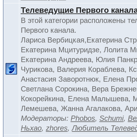
Телеведущие Первого канал
В этой категории расположены т
Первого канала.
Лариса Вербицкая,Екатерина Стр
Екатерина Мцитуридзе, Лолита М
Екатерина Андреева, Юлия Панкр
Чурикова, Валерия Кораблева, Кс
Анастасия Заворотнюк, Елена Пр
Светлана Сорокина, Вера Брежне
Кокорейкина, Елена Малышева, 
Лемешева, Жанна Агалакова, Ар
Модераторы:
Phobos
,
Schumi
,
Ве
Ньхао
,
zhores
,
Любитель Телеве