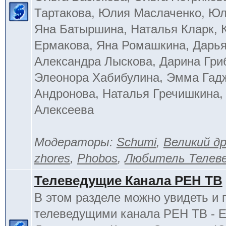
Тартакова, Юлия Маслаченко, Ю
Яна Батыршина, Наталья Кларк, 
Ермакова, Яна Ромашкина, Дарья
Александра Лыскова, Дарина Гри
Элеонора Хабибулина, Эмма Гад
Андронова, Наталья Гречишкина,
Алексеева
Модераторы:
Schumi
,
Великий д
zhores
,
Phobos
,
Любитель Телев
Телеведущие Канала РЕН ТВ
В этом разделе можно увидеть и 
телеведущими канала РЕН ТВ - 