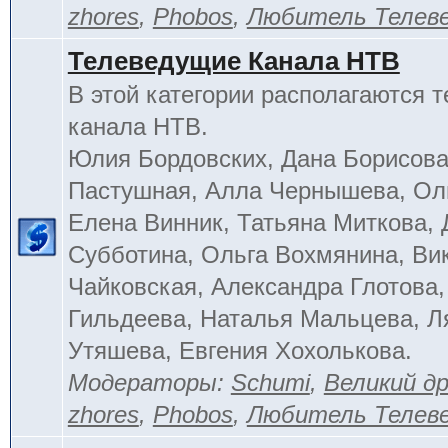
zhores
,
Phobos
,
Любитель Телев
Телеведущие Канала НТВ
В этой категории располагаются 
канала НТВ.
Юлия Бордовских, Дана Борисова
Пастушная, Алла Чернышева, Ол
Елена Винник, Татьяна Миткова, 
Субботина, Ольга Вохмянина, Ви
Чайковская, Александра Глотова,
Гильдеева, Наталья Мальцева, Л
Утяшева, Евгения Хохолькова.
Модераторы:
Schumi
,
Великий д
zhores
,
Phobos
,
Любитель Телев