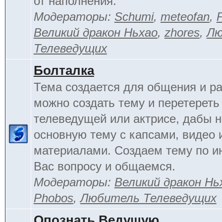
от наполнения.
Модераторы:
Schumi
,
meteofan
,
Великий дракон Ньхао
,
zhores
,
Лю
Телеведущих
Болталка
Тема создается для общения и ра
можно создать тему и перетереть
телеведущей или актрисе, дабы н
основную тему с капсами, видео 
материалами. Создаем тему по 
Вас вопросу и общаемся.
Модераторы:
Великий дракон Нь
Phobos
,
Любитель Телеведущих
Опознать Ведущую