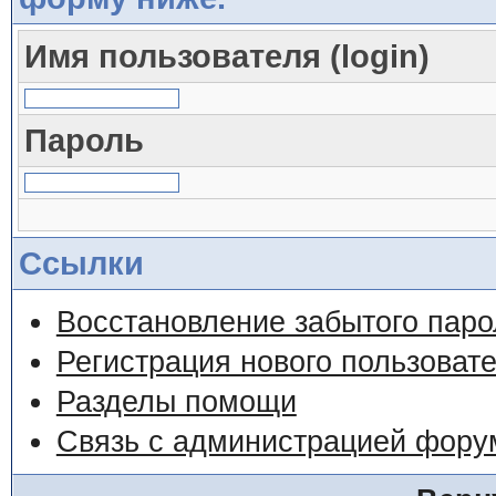
Имя пользователя (login)
Пароль
Ссылки
Восстановление забытого паро
Регистрация нового пользоват
Разделы помощи
Связь с администрацией фору