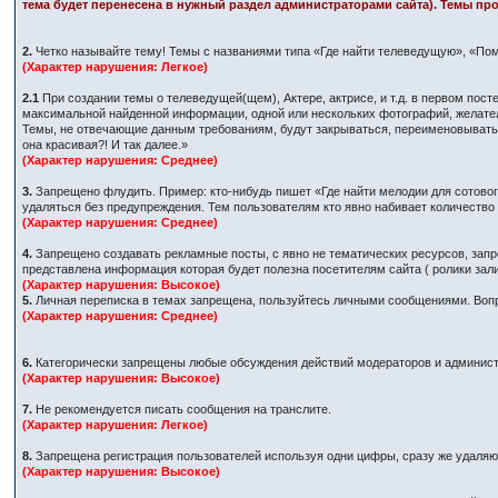
тема будет перенесена в нужный раздел администраторами сайта). Темы про
2.
Четко называйте тему! Темы с названиями типа «Где найти телеведущую», «Пом
(Характер нарушения: Легкое)
2.1
При создании темы о телеведущей(щем), Актере, актрисе, и т.д. в первом по
максимальной найденной информации, одной или нескольких фотографий, желател
Темы, не отвечающие данным требованиям, будут закрываться, переименовываться
она красивая?! И так далее.»
(Характер нарушения: Среднее)
3.
Запрещено флудить. Пример: кто-нибудь пишет «Где найти мелодии для сотового
удаляться без предупреждения. Тем пользователям кто явно набивает количеств
(Характер нарушения: Среднее)
4.
Запрещено создавать рекламные посты, с явно не тематических ресурсов, запр
представлена информация которая будет полезна посетителям сайта ( ролики за
(Характер нарушения: Высокое)
5.
Личная переписка в темах запрещена, пользуйтесь личными сообщениями. Вопр
(Характер нарушения: Среднее)
6.
Категорически запрещены любые обсуждения действий модераторов и админист
(Характер нарушения: Высокое)
7.
Не рекомендуется писать сообщения на транслите.
(Характер нарушения: Легкое)
8.
Запрещена регистрация пользователей используя одни цифры, сразу же удаляютс
(Характер нарушения: Высокое)