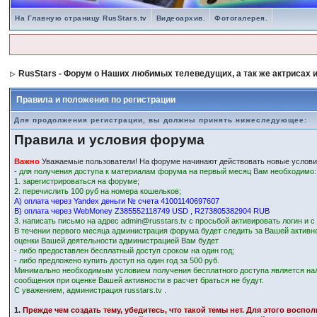
На Главную страницу RusStars.tv
Видеоархив.
Фотогалерея.
RusStars - Форум о Наших любимых телеведущих, а так же актрисах и
Правила и положения по регистрации
Для продолжения регистрации, вы должны принять нижеследующее:
Правила и условия форума
Важно
Уважаемые пользователи! На форуме начинают действовать новые услови
- для получения доступа к материалам форума на первый месяц Вам необходимо:
1. зарегистрироваться на форуме;
2. перечислить 100 руб на номера кошельков;
А) оплата через Yandex деньги № счета 41001140697607
В) оплата через WebMoney Z385552118749 USD , R273805382904 RUB
3. написать письмо на адрес admin@russtars.tv с просьбой активировать логин и 
В течении первого месяца администрация форума будет следить за Вашей активн
оценки Вашей деятельности администрацией Вам будет
- либо предоставлен бесплатный доступ сроком на один год;
- либо предложено купить доступ на один год за 500 руб.
Минимально необходимым условием получения бесплатного доступа является на
сообщения при оценке Вашей активности в расчет браться не будут.
С уважением, администрация russtars.tv .
1.
Прежде чем создать тему, убедитесь, что такой темы нет. Для этого восп