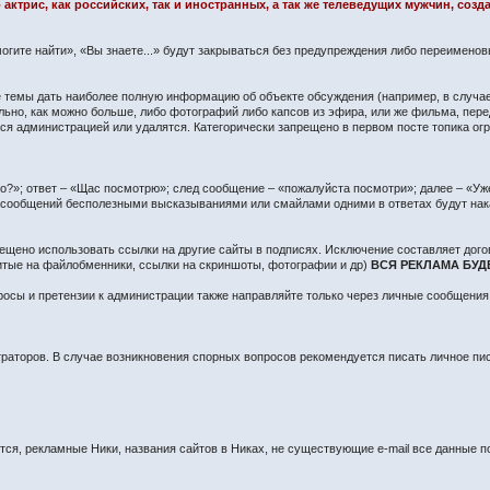
 актрис, как российских, так и иностранных, а так же телеведущих мужчин, со
огите найти», «Вы знаете...» будут закрываться без предупреждения либо переимено
сте темы дать наиболее полную информацию об объекте обсуждения (например, в случа
ьно, как можно больше, либо фотографий либо капсов из эфира, или же фильма, пере
 администрацией или удалятся. Категорически запрещено в первом посте топика огра
?»; ответ – «Щас посмотрю»; след сообщение – «пожалуйста посмотри»; далее – «Уже 
о сообщений бесполезными высказываниями или смайлами одними в ответах будут нак
ещено использовать ссылки на другие сайты в подписях. Исключение составляет дого
литые на файлобменники, ссылки на скриншоты, фотографии и др)
ВСЯ РЕКЛАМА БУД
осы и претензии к администрации также направляйте только через личные сообщения
раторов. В случае возникновения спорных вопросов рекомендуется писать личное п
я, рекламные Ники, названия сайтов в Никах, не существующие e-mail все данные по