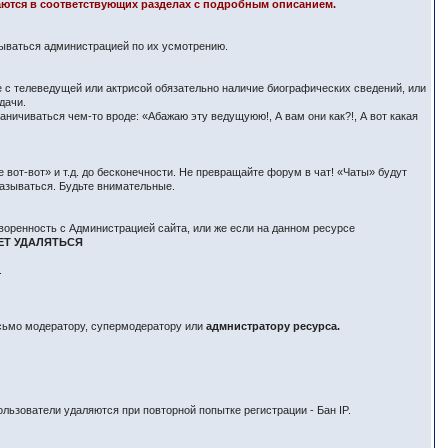
здаются в соответствующих разделах с подробным описанием.
вываться администрацией по их усмотрению.
е с телеведущей или актрисой обязательно наличие биографических сведений, или
дачи.
ничиваться чем-то вроде: «Абажаю эту ведущуюю!, А вам они как?!, А вот какая
вот-вот» и т.д. до бесконечности. Не превращайте форум в чат! «Чаты» будут
азываться. Будьте внимательные.
воренность с Администрацией сайта, или же если на данном ресурсе
ЕТ УДАЛЯТЬСЯ
.
исьмо модератору, супермодератору или
адмнистратору ресурса.
льзователи удаляются при повторной попытке регистрации - Бан IP.