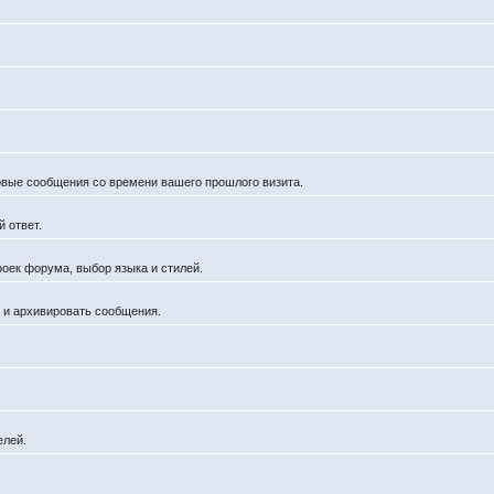
новые сообщения со времени вашего прошлого визита.
 ответ.
роек форума, выбор языка и стилей.
й и архивировать сообщения.
елей.