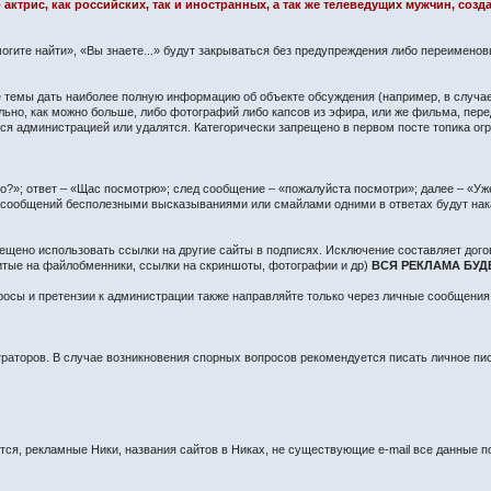
 актрис, как российских, так и иностранных, а так же телеведущих мужчин, со
огите найти», «Вы знаете...» будут закрываться без предупреждения либо переимено
сте темы дать наиболее полную информацию об объекте обсуждения (например, в случа
ьно, как можно больше, либо фотографий либо капсов из эфира, или же фильма, пере
 администрацией или удалятся. Категорически запрещено в первом посте топика огра
?»; ответ – «Щас посмотрю»; след сообщение – «пожалуйста посмотри»; далее – «Уже 
о сообщений бесполезными высказываниями или смайлами одними в ответах будут нак
ещено использовать ссылки на другие сайты в подписях. Исключение составляет дого
литые на файлобменники, ссылки на скриншоты, фотографии и др)
ВСЯ РЕКЛАМА БУД
осы и претензии к администрации также направляйте только через личные сообщения
раторов. В случае возникновения спорных вопросов рекомендуется писать личное п
я, рекламные Ники, названия сайтов в Никах, не существующие e-mail все данные по