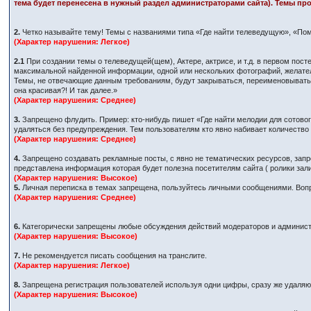
тема будет перенесена в нужный раздел администраторами сайта). Темы про
2.
Четко называйте тему! Темы с названиями типа «Где найти телеведущую», «Пом
(Характер нарушения: Легкое)
2.1
При создании темы о телеведущей(щем), Актере, актрисе, и т.д. в первом по
максимальной найденной информации, одной или нескольких фотографий, желател
Темы, не отвечающие данным требованиям, будут закрываться, переименовываться
она красивая?! И так далее.»
(Характер нарушения: Среднее)
3.
Запрещено флудить. Пример: кто-нибудь пишет «Где найти мелодии для сотового
удаляться без предупреждения. Тем пользователям кто явно набивает количеств
(Характер нарушения: Среднее)
4.
Запрещено создавать рекламные посты, с явно не тематических ресурсов, запр
представлена информация которая будет полезна посетителям сайта ( ролики за
(Характер нарушения: Высокое)
5.
Личная переписка в темах запрещена, пользуйтесь личными сообщениями. Вопр
(Характер нарушения: Среднее)
6.
Категорически запрещены любые обсуждения действий модераторов и админист
(Характер нарушения: Высокое)
7.
Не рекомендуется писать сообщения на транслите.
(Характер нарушения: Легкое)
8.
Запрещена регистрация пользователей используя одни цифры, сразу же удаляютс
(Характер нарушения: Высокое)