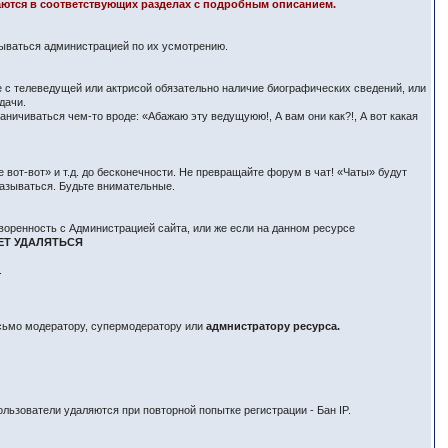
здаются в соответствующих разделах с подробным описанием.
вываться администрацией по их усмотрению.
е с телеведущей или актрисой обязательно наличие биографических сведений, или
дачи.
ничиваться чем-то вроде: «Абажаю эту ведущуюю!, А вам они как?!, А вот какая
вот-вот» и т.д. до бесконечности. Не превращайте форум в чат! «Чаты» будут
азываться. Будьте внимательные.
воренность с Администрацией сайта, или же если на данном ресурсе
ЕТ УДАЛЯТЬСЯ
.
исьмо модератору, супермодератору или
адмнистратору ресурса.
льзователи удаляются при повторной попытке регистрации - Бан IP.