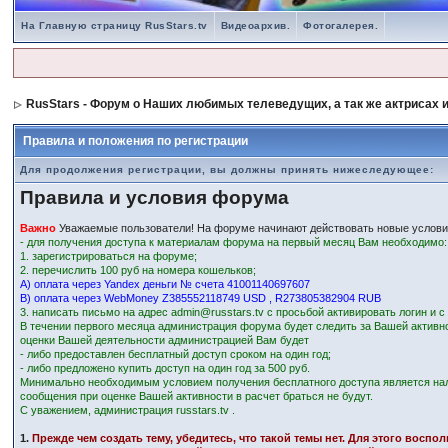
На Главную страницу RusStars.tv
Видеоархив.
Фотогалерея.
RusStars - Форум о Наших любимых телеведущих, а так же актрисах и
Правила и положения по регистрации
Для продолжения регистрации, вы должны принять нижеследующее:
Правила и условия форума
Важно
Уважаемые пользователи! На форуме начинают действовать новые услови
- для получения доступа к материалам форума на первый месяц Вам необходимо:
1. зарегистрироваться на форуме;
2. перечислить 100 руб на номера кошельков;
А) оплата через Yandex деньги № счета 41001140697607
В) оплата через WebMoney Z385552118749 USD , R273805382904 RUB
3. написать письмо на адрес admin@russtars.tv с просьбой активировать логин и 
В течении первого месяца администрация форума будет следить за Вашей активн
оценки Вашей деятельности администрацией Вам будет
- либо предоставлен бесплатный доступ сроком на один год;
- либо предложено купить доступ на один год за 500 руб.
Минимально необходимым условием получения бесплатного доступа является на
сообщения при оценке Вашей активности в расчет браться не будут.
С уважением, администрация russtars.tv .
1.
Прежде чем создать тему, убедитесь, что такой темы нет. Для этого восп