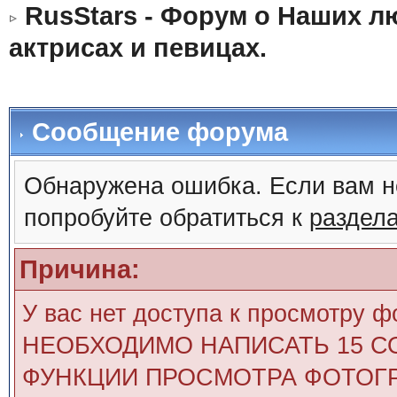
RusStars - Форум о Наших л
актрисах и певицах.
Сообщение форума
Обнаружена ошибка. Если вам н
попробуйте обратиться к
раздел
Причина:
У вас нет доступа к просмотру 
НЕОБХОДИМО НАПИСАТЬ 15 С
ФУНКЦИИ ПРОСМОТРА ФОТОГР