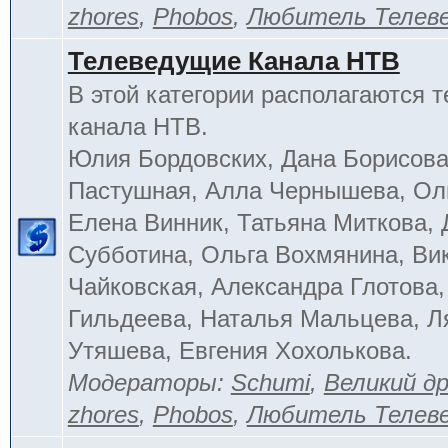
zhores
,
Phobos
,
Любитель Телев
Телеведущие Канала НТВ
В этой категории располагаются 
канала НТВ.
Юлия Бордовских, Дана Борисова
Пастушная, Алла Чернышева, Ол
Елена Винник, Татьяна Миткова, 
Субботина, Ольга Вохмянина, Ви
Чайковская, Александра Глотова,
Гильдеева, Наталья Мальцева, Л
Утяшева, Евгения Хохолькова.
Модераторы:
Schumi
,
Великий д
zhores
,
Phobos
,
Любитель Телев