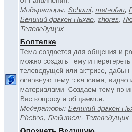
от наполнения.
Модераторы:
Schumi
,
meteofan
,
Великий дракон Ньхао
,
zhores
,
Лю
Телеведущих
Болталка
Тема создается для общения и ра
можно создать тему и перетереть
телеведущей или актрисе, дабы н
основную тему с капсами, видео 
материалами. Создаем тему по 
Вас вопросу и общаемся.
Модераторы:
Великий дракон Нь
Phobos
,
Любитель Телеведущих
Опознать Ведущую