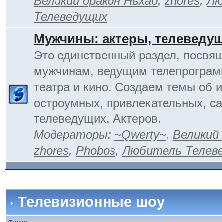
Великий дракон Ньхао
,
zhores
,
Лю
Телеведущих
Мужчины: актеры, телеведу
Это единственный раздел, посвя
мужчинам, ведущим телепрограм
театра и кино. Создаем темы об 
остроумных, привлекательных, 
телеведущих, Актеров.
Модераторы:
~Qwerty~
,
Великий
zhores
,
Phobos
,
Любитель Телев
Телевизионные шоу
Форум