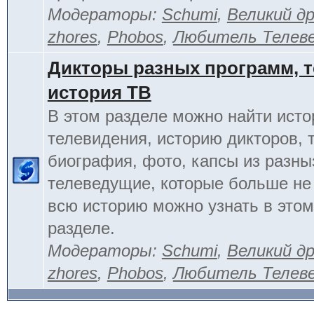
Модераторы:
Schumi
,
Великий д
zhores
,
Phobos
,
Любитель Телев
Дикторы разных программ, т
история ТВ
В этом разделе можно найти исто
телевидения, историю дикторов, 
биография, фото, капсы из разны
телеведущие, которые больше не
всю историю можно узнать в это
разделе.
Модераторы:
Schumi
,
Великий д
zhores
,
Phobos
,
Любитель Телев