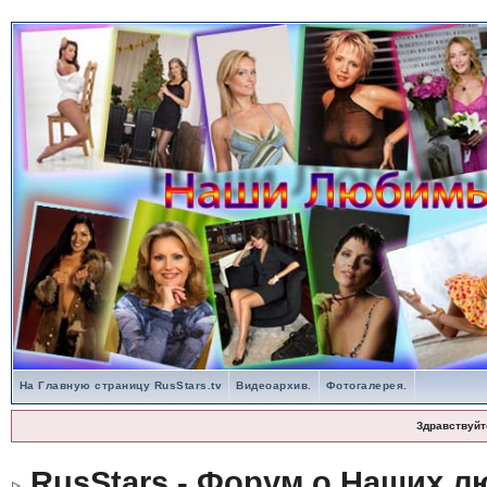
На Главную страницу RusStars.tv
Видеоархив.
Фотогалерея.
Здравствуйт
RusStars - Форум о Наших л