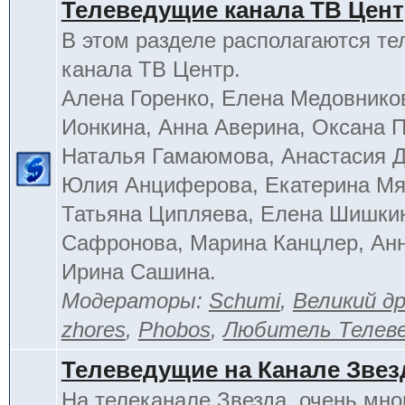
Телеведущие канала ТВ Цен
В этом разделе располагаются т
канала ТВ Центр.
Алена Горенко, Елена Медовнико
Ионкина, Анна Аверина, Оксана П
Наталья Гамаюмова, Анастасия 
Юлия Анциферова, Екатерина Мя
Татьяна Ципляева, Елена Шишки
Сафронова, Марина Канцлер, Анн
Ирина Сашина.
Модераторы:
Schumi
,
Великий д
zhores
,
Phobos
,
Любитель Телев
Телеведущие на Канале Звез
На телеканале Звезда, очень мно