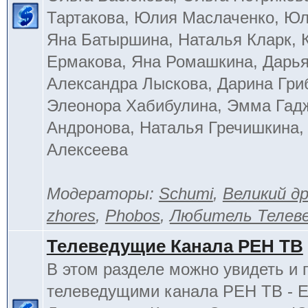
Тартакова, Юлия Маслаченко, Ю
Яна Батыршина, Наталья Кларк, 
Ермакова, Яна Ромашкина, Дарья
Александра Лыскова, Дарина Гри
Элеонора Хабибулина, Эмма Гад
Андронова, Наталья Гречишкина,
Алексеева
Модераторы:
Schumi
,
Великий д
zhores
,
Phobos
,
Любитель Телев
Телеведущие Канала РЕН ТВ
В этом разделе можно увидеть и 
телеведущими канала РЕН ТВ - 