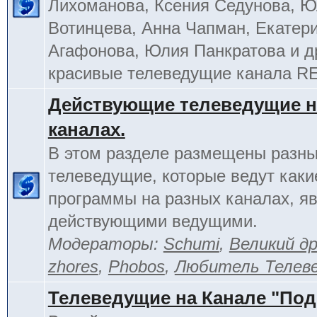
Лихоманова, Ксения Седунова, 
Вотинцева, Анна Чапман, Екатер
Агафонова, Юлия Панкратова и д
красивые телеведущие канала R
Действующие телеведущие н
каналах.
В этом разделе размещены разн
телеведущие, которые ведут каки
программы на разных каналах, я
действующими ведущими.
Модераторы:
Schumi
,
Великий д
zhores
,
Phobos
,
Любитель Телев
Телеведущие на Канале "По