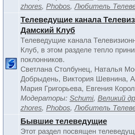
zhores
,
Phobos
,
Любитель Телев
Телеведущие канала Телеви
Дамский Клуб
Телеведущие канала Телевизион
Клуб, в этом разделе тепло прин
поклонников.
Светлана Столбунец, Наталья Мо
Добрыдень, Виктория Шевнина, А
Мария Григорьева, Евгения Корол
Модераторы:
Schumi
,
Великий д
zhores
,
Phobos
,
Любитель Телев
Бывшие телеведущие
Этот раздел посвящен телеведущ