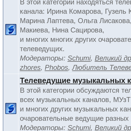
В этой категории находяться тел
канала: Ирина Комарова, Гузель 
Марина Лаптева, Ольга Лисакова
Макиева, Нина Сацирова,
и многих многих других очароват
телеведущих.
Модераторы:
Schumi
,
Великий д
zhores
,
Phobos
,
Любитель Телев
Телеведущие музыкальных 
В этой категории обсуждаются т
всех музыкальных каналов, МУзТ
и многих других музыкальных кан
очаровательные ведущие разных 
Модераторы:
Schumi
,
Великий д