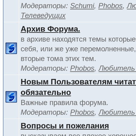
Модераторы:
Schumi
,
Phobos
,
Лю
Телеведущих
Архив Форума.
в архиве находятся темы которы
себя, или же уже перемолненные,
вторые тома этих тем.
Модераторы:
Phobos
,
Любитель
Новым Пользователям чита
обязательно
Важные правила форума.
Модераторы:
Phobos
,
Любитель
Вопросы и пожелания
высказываем все плохое хорошее