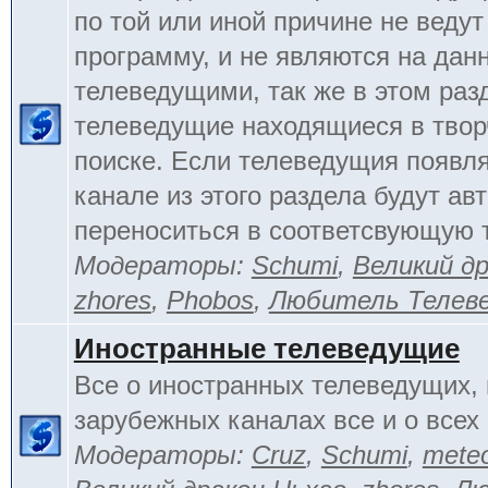
по той или иной причине не веду
программу, и не являются на да
телеведущими, так же в этом раз
телеведущие находящиеся в тво
поиске. Если телеведущия появл
канале из этого раздела будут ав
переноситься в соответсвующую 
Модераторы:
Schumi
,
Великий д
zhores
,
Phobos
,
Любитель Телев
Иностранные телеведущие
Все о иностранных телеведущих, 
зарубежных каналах все и о всех 
Модераторы:
Cruz
,
Schumi
,
mete