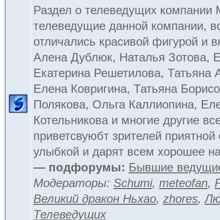
Раздел о телеведущих компании
телеведущие данной компании, в
отличались красивой фигурой и 
Алена Дублюк, Наталья Зотова, Е
Екатерина Решетилова, Татьяна 
Елена Ковригина, Татьяна Борисо
Полякова, Ольга Каллиопина, Ел
Котельникова и многие другие вс
приветсвуюбт зрителей приятной
улыбкой и дарят всем хорошее на
— подфорумы:
Бывшие ведущи
Модераторы:
Schumi
,
meteofan
,
Великий дракон Ньхао
,
zhores
,
Лю
Телеведущих