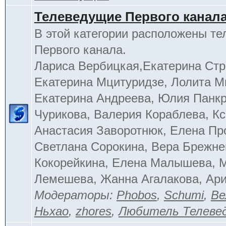
Телеведущие Первого канал
В этой категории расположены т
Первого канала.
Лариса Вербицкая,Екатерина Стр
Екатерина Мцитуридзе, Лолита М
Екатерина Андреева, Юлия Панкр
Чурикова, Валерия Кораблева, Кс
Анастасия Заворотнюк, Елена Пр
Светлана Сорокина, Вера Брежне
Кокорейкина, Елена Малышева, 
Лемешева, Жанна Агалакова, Ар
Модераторы:
Phobos
,
Schumi
,
Ве
Ньхао
,
zhores
,
Любитель Телеве