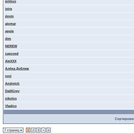
primus
istra
devin
alomar
apple
dim
NEREW
zapoved
AleXXX
Алёна Дублюк
roni
Andreich
DalilGrey
nikolos
Vladico
Сортирова
7 страниц
1
2
3
>
»