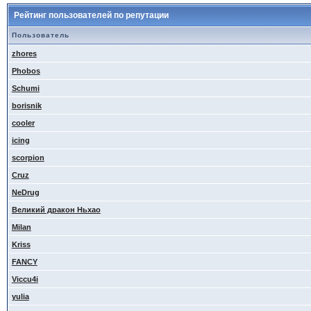
Рейтинг пользователей по репутации
Пользователь
zhores
Phobos
Schumi
borisnik
cooler
icing
scorpion
Cruz
NeDrug
Великий дракон Ньхао
Milan
Kriss
FANCY
Viccu4i
yulia