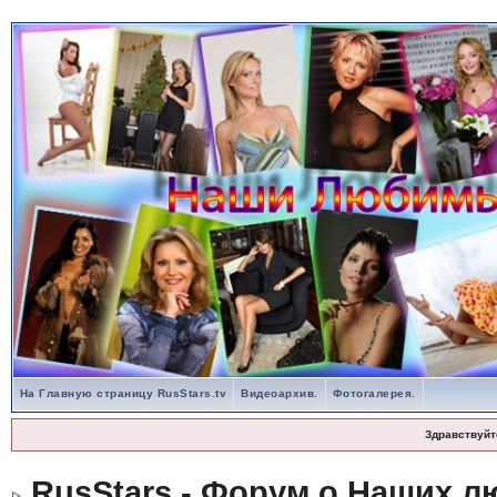
На Главную страницу RusStars.tv
Видеоархив.
Фотогалерея.
Здравствуйт
RusStars - Форум о Наших л