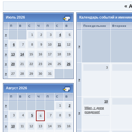
«
А
Июль 2026
Календарь событий и именин
П
В
С
Ч
П
С
В
Понедельник
Вторник
»
1
2
3
4
5
»
6
7
8
9
10
11
12
»
»
13
14
15
16
17
18
19
»
20
21
22
23
24
25
26
3
»
27
28
29
30
31
»
Август 2026
П
В
С
Ч
П
С
В
10
»
1
2
Milan, с днем
рождения!
»
3
4
5
7
8
9
»
6
»
10
11
12
13
14
15
16