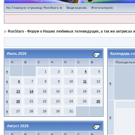
На Главную страницу RusStars.tv
Видеоархив.
Фотогалерея.
RusStars - Форум о Наших любимых телеведущих, а так же актрисах и
Июль 2026
Календарь со
П
В
С
Ч
П
С
В
Понедельн
»
1
2
3
4
5
»
6
7
8
9
10
11
12
»
»
13
14
15
16
17
18
19
»
20
21
22
23
24
25
26
»
27
28
29
30
31
»
Август 2026
П
В
С
Ч
П
С
В