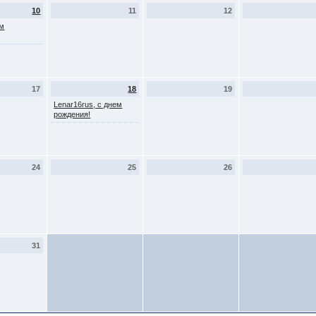
10
11
12
ем
17
18
19
Lenar16rus, с днем
рождения!
24
25
26
31