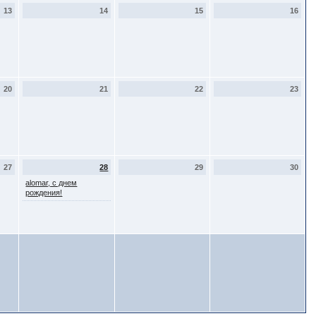
13
14
15
16
20
21
22
23
27
28
29
30
alomar, с днем
рождения!