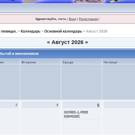
Здравствуйте, гость
(
Вход
|
Регистрация
)
 певицах.
>
Календарь
>
Основной календарь
> Август 2026
«
Август 2026
»
бытий и именинников
ик
Вторник
Среда
Четверг
3
4
5
sergiant, с днем
рождения!