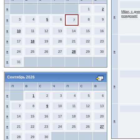
»
1
2
Milan, с дн
рождения!
»
3
4
5
6
8
9
»
7
»
10
11
12
13
14
15
16
»
17
18
19
20
21
22
23
»
24
25
26
27
28
29
30
»
»
31
Сентябрь 2026
П
В
С
Ч
П
С
В
»
»
1
2
3
4
5
6
»
7
8
9
10
11
12
13
»
14
15
16
17
18
19
20
»
»
21
22
23
24
25
26
27
»
28
29
30