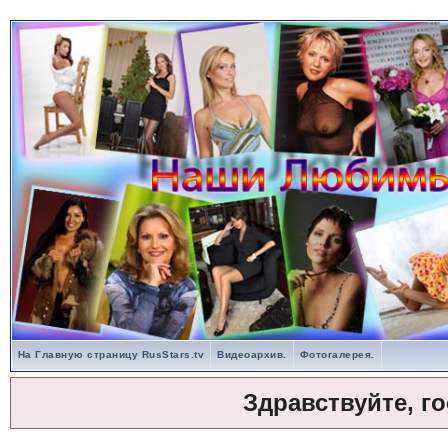
На Главную страницу RusStars.tv
Видеоархив.
Фотогалерея.
Здравствуйте, г