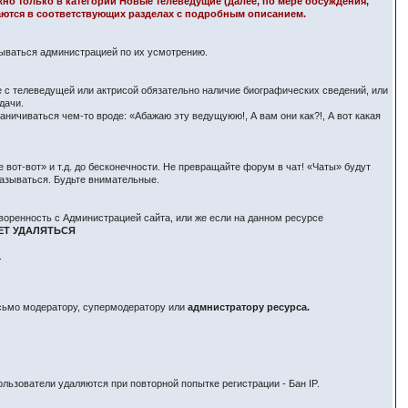
ожно только в категории Новые телеведущие (далее, по мере обсуждения,
здаются в соответствующих разделах с подробным описанием.
вываться администрацией по их усмотрению.
е с телеведущей или актрисой обязательно наличие биографических сведений, или
дачи.
ничиваться чем-то вроде: «Абажаю эту ведущуюю!, А вам они как?!, А вот какая
вот-вот» и т.д. до бесконечности. Не превращайте форум в чат! «Чаты» будут
азываться. Будьте внимательные.
воренность с Администрацией сайта, или же если на данном ресурсе
ЕТ УДАЛЯТЬСЯ
.
исьмо модератору, супермодератору или
адмнистратору ресурса.
льзователи удаляются при повторной попытке регистрации - Бан IP.