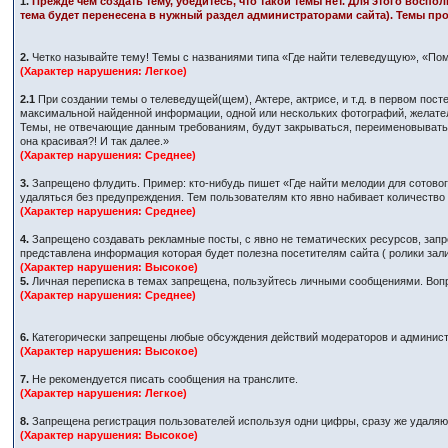
1.
Прежде чем создать тему, убедитесь, что такой темы нет. Для этого восп
тема будет перенесена в нужный раздел администраторами сайта). Темы про
2.
Четко называйте тему! Темы с названиями типа «Где найти телеведущую», «Пом
(Характер нарушения: Легкое)
2.1
При создании темы о телеведущей(щем), Актере, актрисе, и т.д. в первом по
максимальной найденной информации, одной или нескольких фотографий, желател
Темы, не отвечающие данным требованиям, будут закрываться, переименовываться
она красивая?! И так далее.»
(Характер нарушения: Среднее)
3.
Запрещено флудить. Пример: кто-нибудь пишет «Где найти мелодии для сотового
удаляться без предупреждения. Тем пользователям кто явно набивает количеств
(Характер нарушения: Среднее)
4.
Запрещено создавать рекламные посты, с явно не тематических ресурсов, запр
представлена информация которая будет полезна посетителям сайта ( ролики за
(Характер нарушения: Высокое)
5.
Личная переписка в темах запрещена, пользуйтесь личными сообщениями. Вопр
(Характер нарушения: Среднее)
6.
Категорически запрещены любые обсуждения действий модераторов и админист
(Характер нарушения: Высокое)
7.
Не рекомендуется писать сообщения на транслите.
(Характер нарушения: Легкое)
8.
Запрещена регистрация пользователей используя одни цифры, сразу же удаляютс
(Характер нарушения: Высокое)