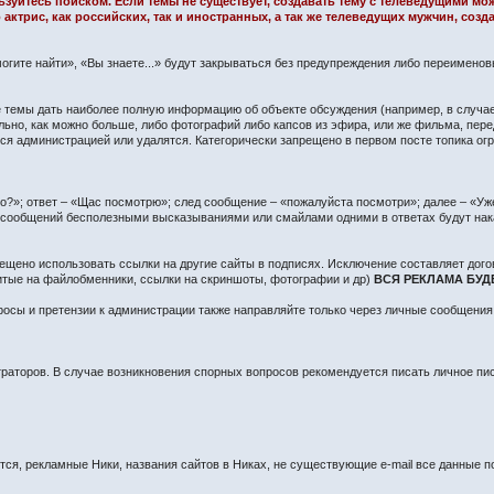
ользуйтесь поиском. Если темы не существует, создавать тему с телеведущими м
 актрис, как российских, так и иностранных, а так же телеведущих мужчин, со
огите найти», «Вы знаете...» будут закрываться без предупреждения либо переимено
сте темы дать наиболее полную информацию об объекте обсуждения (например, в случа
ьно, как можно больше, либо фотографий либо капсов из эфира, или же фильма, пере
 администрацией или удалятся. Категорически запрещено в первом посте топика огра
?»; ответ – «Щас посмотрю»; след сообщение – «пожалуйста посмотри»; далее – «Уже 
о сообщений бесполезными высказываниями или смайлами одними в ответах будут нак
ещено использовать ссылки на другие сайты в подписях. Исключение составляет дого
литые на файлобменники, ссылки на скриншоты, фотографии и др)
ВСЯ РЕКЛАМА БУД
осы и претензии к администрации также направляйте только через личные сообщения
раторов. В случае возникновения спорных вопросов рекомендуется писать личное п
я, рекламные Ники, названия сайтов в Никах, не существующие e-mail все данные по