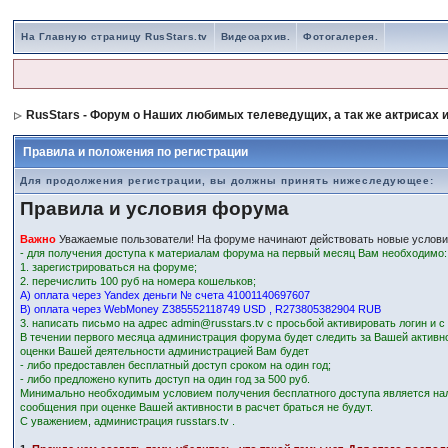
На Главную страницу RusStars.tv
Видеоархив.
Фотогалерея.
RusStars - Форум о Наших любимых телеведущих, а так же актрисах и
Правила и положения по регистрации
Для продолжения регистрации, вы должны принять нижеследующее:
Правила и условия форума
Важно
Уважаемые пользователи! На форуме начинают действовать новые услови
- для получения доступа к материалам форума на первый месяц Вам необходимо:
1. зарегистрироваться на форуме;
2. перечислить 100 руб на номера кошельков;
А) оплата через Yandex деньги № счета 41001140697607
В) оплата через WebMoney Z385552118749 USD , R273805382904 RUB
3. написать письмо на адрес admin@russtars.tv с просьбой активировать логин и 
В течении первого месяца администрация форума будет следить за Вашей активн
оценки Вашей деятельности администрацией Вам будет
- либо предоставлен бесплатный доступ сроком на один год;
- либо предложено купить доступ на один год за 500 руб.
Минимально необходимым условием получения бесплатного доступа является на
сообщения при оценке Вашей активности в расчет браться не будут.
С уважением, администрация russtars.tv .