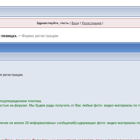
Здравствуйте, гость
(
Вход
|
Регистрация
)
 певицах.
> Форма регистрации
я регистрации.
с подтверждением платежа.
остью на форуме. Мы будем рады получить от Вас любые фото- видео-материалы по т
личие не менее 20 информативных сообщений(содержащих фото- видео-материалы по