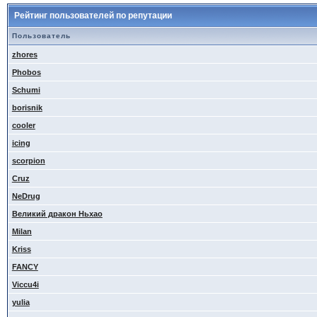
Рейтинг пользователей по репутации
Пользователь
zhores
Phobos
Schumi
borisnik
cooler
icing
scorpion
Cruz
NeDrug
Великий дракон Ньхао
Milan
Kriss
FANCY
Viccu4i
yulia