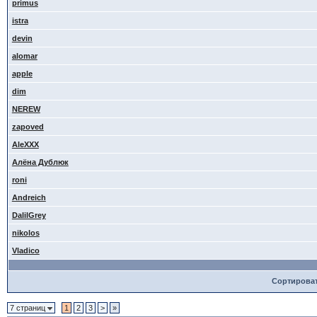
primus
istra
devin
alomar
apple
dim
NEREW
zapoved
AleXXX
Алёна Дублюк
roni
Andreich
DalilGrey
nikolos
Vladico
Сортирова
7 страниц
1
2
3
>
»