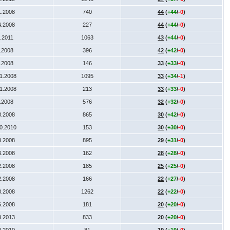
1.2008
740
44
(
+44
/
-0
)
4.2008
227
44
(
+44
/
-0
)
1.2011
1063
43
(
+44
/
-0
)
7.2008
396
42
(
+42
/
-0
)
9.2008
146
33
(
+33
/
-0
)
11.2008
1095
33
(
+34
/
-1
)
11.2008
213
33
(
+33
/
-0
)
6.2008
576
32
(
+32
/
-0
)
8.2008
865
30
(
+42
/
-0
)
10.2010
153
30
(
+30
/
-0
)
8.2008
895
29
(
+31
/
-0
)
3.2008
162
28
(
+28
/
-0
)
2.2008
185
25
(
+25
/
-0
)
2.2008
166
22
(
+27
/
-0
)
8.2008
1262
22
(
+22
/
-0
)
6.2008
181
20
(
+20
/
-0
)
8.2013
833
20
(
+20
/
-0
)