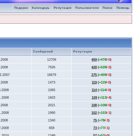
Подарки
Календарь
Репутация
Пользователи
Поиск
Помощь
Сообщений
Репутация
4.2008
12709
459
(
+478
/
-0
)
2.2008
7926
428
(
+528
/
-2
)
12.2007
16679
275
(
+409
/
-0
)
6.2008
1473
119
(
+119
/
-0
)
5.2008
1065
114
(
+114
/
-0
)
1.2008
1603
109
(
+113
/
-4
)
4.2008
2021
108
(
+108
/
-0
)
1.2008
1990
102
(
+103
/
-1
)
7.2008
1340
75
(
+78
/
-3
)
2.2008
658
73
(
+77
/
-1
)
1.2010
1248
57
(
+57
/
-0
)