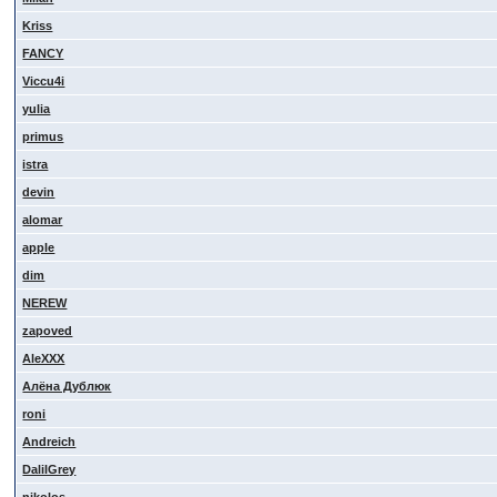
Kriss
FANCY
Viccu4i
yulia
primus
istra
devin
alomar
apple
dim
NEREW
zapoved
AleXXX
Алёна Дублюк
roni
Andreich
DalilGrey