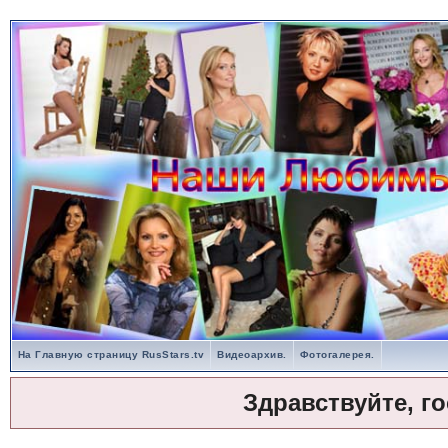
На Главную страницу RusStars.tv
Видеоархив.
Фотогалерея.
Здравствуйте, г