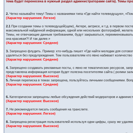
тема будет перенесена в нужный раздел администраторами сайта). Темы про
2.
Четко называйте тему! Темы с названиями типа «Где найти телеведущую», «Пом
(Характер нарушения: Легкое)
2.1
При создании темы о телеведущей(щем), Актере, актрисе, и т.д. в первом по
максимальной найденной информации, одной или нескольких фотографий, желател
Темы, не отвечающие данным требованиям, будут закрываться, переименовываться
она красивая?! И так далее.»
(Характер нарушения: Среднее)
3.
Запрещено флудить. Пример: кто-нибудь пишет «Где найти мелодии для сотового
удаляться без предупреждения. Тем пользователям кто явно набивает количеств
(Характер нарушения: Среднее)
4.
Запрещено создавать рекламные посты, с явно не тематических ресурсов, запр
представлена информация которая будет полезна посетителям сайта ( ролики за
(Характер нарушения: Высокое)
5.
Личная переписка в темах запрещена, пользуйтесь личными сообщениями. Вопр
(Характер нарушения: Среднее)
6.
Категорически запрещены любые обсуждения действий модераторов и админист
(Характер нарушения: Высокое)
7.
Не рекомендуется писать сообщения на транслите.
(Характер нарушения: Легкое)
8.
Запрещена регистрация пользователей используя одни цифры, сразу же удаляютс
(Характер нарушения: Высокое)