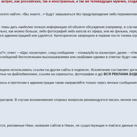
 актрис, как российских, так и иностранных, а так же телеведущих мужчин, со
огите найти», «Вы знаете...» будут закрываться без предупреждения либо переимено
сте темы дать наиболее полную информацию об объекте обсуждения (например, в случа
ьно, как можно больше, либо фотографий либо капсов из эфира, или же фильма, пере
 администрацией или удалятся. Категорически запрещено в первом посте топика огра
?»; ответ – «Щас посмотрю»; след сообщение – «пожалуйста посмотри»; далее – «Уже 
о сообщений бесполезными высказываниями или смайлами одними в ответах будут нак
ещено использовать ссылки на другие сайты в подписях. Исключение составляет дого
литые на файлобменники, ссылки на скриншоты, фотографии и др)
ВСЯ РЕКЛАМА БУД
осы и претензии к администрации также направляйте только через личные сообщения
раторов. В случае возникновения спорных вопросов рекомендуется писать личное п
я, рекламные Ники, названия сайтов в Никах, не существующие e-mail все данные по