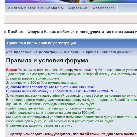
На Главную страницу RusStars.tv
Видеоархив.
Фотогалерея.
RusStars - Форум о Наших любимых телеведущих, а так же актрисах и
Правила и положения по регистрации
Для продолжения регистрации, вы должны принять нижеследующее:
Правила и условия форума
Важно
Уважаемые пользователи! На форуме начинают действовать новые услови
- для получения доступа к материалам форума на первый месяц Вам необходимо:
1. зарегистрироваться на форуме;
2. перечислить 100 руб на номера кошельков;
А) оплата через Yandex деньги № счета 41001140697607
В) оплата через WebMoney Z385552118749 USD , R273805382904 RUB
3. написать письмо на адрес admin@russtars.tv с просьбой активировать логин и 
В течении первого месяца администрация форума будет следить за Вашей активн
оценки Вашей деятельности администрацией Вам будет
- либо предоставлен бесплатный доступ сроком на один год;
- либо предложено купить доступ на один год за 500 руб.
Минимально необходимым условием получения бесплатного доступа является на
сообщения при оценке Вашей активности в расчет браться не будут.
С уважением, администрация russtars.tv .
1.
Прежде чем создать тему, убедитесь, что такой темы нет. Для этого восп