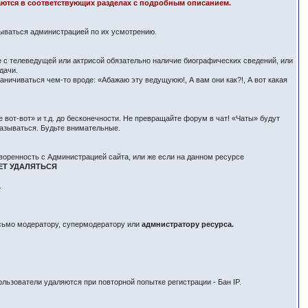
здаются в соответствующих разделах с подробным описанием.
вываться администрацией по их усмотрению.
е с телеведущей или актрисой обязательно наличие биографических сведений, или
дачи.
ничиваться чем-то вроде: «Абажаю эту ведущуюю!, А вам они как?!, А вот какая
вот-вот» и т.д. до бесконечности. Не превращайте форум в чат! «Чаты» будут
азываться. Будьте внимательные.
воренность с Администрацией сайта, или же если на данном ресурсе
ЕТ УДАЛЯТЬСЯ
.
исьмо модератору, супермодератору или
адмнистратору ресурса.
льзователи удаляются при повторной попытке регистрации - Бан IP.