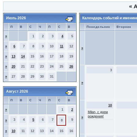
«
А
Июль 2026
Календарь событий и именин
П
В
С
Ч
П
С
В
Понедельник
Вторник
»
1
2
3
4
5
»
6
7
8
9
10
11
12
»
»
13
14
15
16
17
18
19
»
20
21
22
23
24
25
26
3
»
27
28
29
30
31
»
Август 2026
П
В
С
Ч
П
С
В
10
»
1
2
Milan, с днем
рождения!
»
3
4
5
6
7
9
»
8
»
10
11
12
13
14
15
16