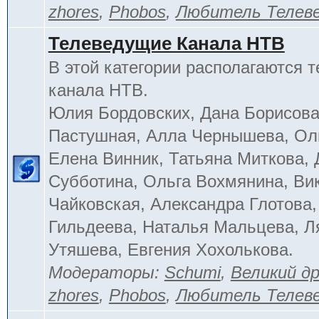
zhores
,
Phobos
,
Любитель Телев
Телеведущие Канала НТВ
В этой категории располагаются 
канала НТВ.
Юлия Бордовских, Дана Борисова
Пастушная, Алла Чернышева, Ол
Елена Винник, Татьяна Миткова, 
Субботина, Ольга Вохмянина, Ви
Чайковская, Александра Глотова,
Гильдеева, Наталья Мальцева, Л
Утяшева, Евгения Хохолькова.
Модераторы:
Schumi
,
Великий д
zhores
,
Phobos
,
Любитель Телев