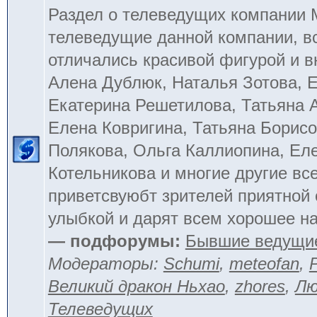
Раздел о телеведущих компании
телеведущие данной компании, в
отличались красивой фигурой и 
Алена Дублюк, Наталья Зотова, Е
Екатерина Решетилова, Татьяна 
Елена Ковригина, Татьяна Борисо
Полякова, Ольга Каллиопина, Ел
Котельникова и многие другие вс
приветсвуюбт зрителей приятной
улыбкой и дарят всем хорошее на
— подфорумы:
Бывшие ведущи
Модераторы:
Schumi
,
meteofan
,
Великий дракон Ньхао
,
zhores
,
Лю
Телеведущих