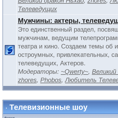
Великий дракон Ньхао
,
zhores
,
Лю
Телеведущих
Мужчины: актеры, телеведу
Это единственный раздел, посвя
мужчинам, ведущим телепрограм
театра и кино. Создаем темы об 
остроумных, привлекательных, 
телеведущих, Актеров.
Модераторы:
~Qwerty~
,
Великий
zhores
,
Phobos
,
Любитель Телев
Телевизионные шоу
Форум