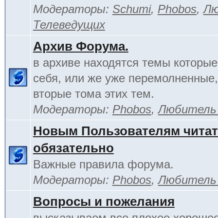
Модераторы:
Schumi
,
Phobos
,
Лю
Телеведущих
Архив Форума.
в архиве находятся темы которы
себя, или же уже перемолненные,
вторые тома этих тем.
Модераторы:
Phobos
,
Любитель
Новым Пользователям чита
обязательно
Важные правила форума.
Модераторы:
Phobos
,
Любитель
Вопросы и пожелания
высказываем все плохое хорошее