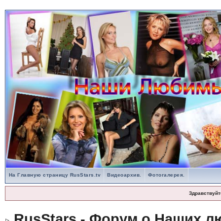
На Главную страницу RusStars.tv
Видеоархив.
Фотогалерея.
Здравствуйт
RusStars - Форум о Наших л