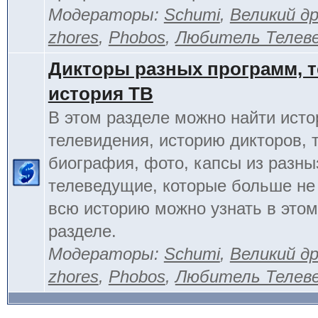
Модераторы:
Schumi
,
Великий д
zhores
,
Phobos
,
Любитель Телев
Дикторы разных программ, т
история ТВ
В этом разделе можно найти исто
телевидения, историю дикторов, 
биография, фото, капсы из разны
телеведущие, которые больше не
всю историю можно узнать в это
разделе.
Модераторы:
Schumi
,
Великий д
zhores
,
Phobos
,
Любитель Телев