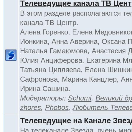
Телеведущие канала ТВ Цен
В этом разделе располагаются т
канала ТВ Центр.
Алена Горенко, Елена Медовнико
Ионкина, Анна Аверина, Оксана П
Наталья Гамаюмова, Анастасия 
Юлия Анциферова, Екатерина Мя
Татьяна Ципляева, Елена Шишки
Сафронова, Марина Канцлер, Анн
Ирина Сашина.
Модераторы:
Schumi
,
Великий д
zhores
,
Phobos
,
Любитель Телев
Телеведущие на Канале Звез
На телеканале Звезда, очень мно