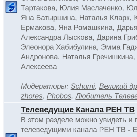
Тартакова, Юлия Маслаченко, Ю
Яна Батыршина, Наталья Кларк, 
Ермакова, Яна Ромашкина, Дарья
Александра Лыскова, Дарина Гри
Элеонора Хабибулина, Эмма Гад
Андронова, Наталья Гречишкина,
Алексеева
Модераторы:
Schumi
,
Великий д
zhores
,
Phobos
,
Любитель Телев
Телеведущие Канала РЕН ТВ
В этом разделе можно увидеть и 
телеведущими канала РЕН ТВ - 