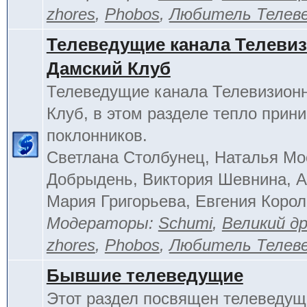
zhores
,
Phobos
,
Любитель Телев
Телеведущие канала Телеви
Дамский Клуб
Телеведущие канала Телевизион
Клуб, в этом разделе тепло прин
поклонников.
Светлана Столбунец, Наталья Мо
Добрыдень, Виктория Шевнина, А
Мария Григорьева, Евгения Корол
Модераторы:
Schumi
,
Великий д
zhores
,
Phobos
,
Любитель Телев
Бывшие телеведущие
Этот раздел посвящен телеведущ