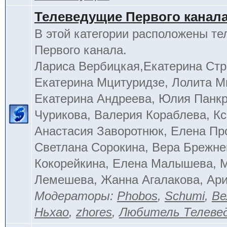
Телеведущие Первого канал
В этой категории расположены т
Первого канала.
Лариса Вербицкая,Екатерина Стр
Екатерина Мцитуридзе, Лолита М
Екатерина Андреева, Юлия Панкр
Чурикова, Валерия Кораблева, Кс
Анастасия Заворотнюк, Елена Пр
Светлана Сорокина, Вера Брежне
Кокорейкина, Елена Малышева, 
Лемешева, Жанна Агалакова, Ар
Модераторы:
Phobos
,
Schumi
,
Ве
Ньхао
,
zhores
,
Любитель Телеве