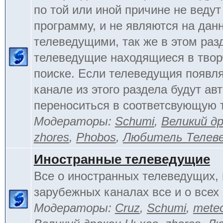
по той или иной причине не веду
программу, и не являются на да
телеведущими, так же в этом раз
телеведущие находящиеся в тво
поиске. Если телеведущия появл
канале из этого раздела будут ав
переноситься в соответсвующую 
Модераторы:
Schumi
,
Великий д
zhores
,
Phobos
,
Любитель Телев
Иностранные телеведущие
Все о иностранных телеведущих, 
зарубежных каналах все и о всех 
Модераторы:
Cruz
,
Schumi
,
mete