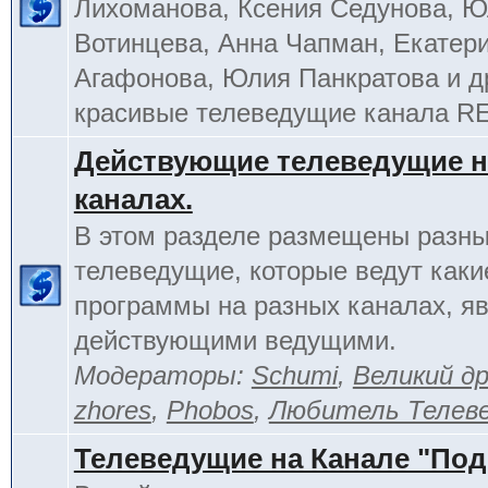
Лихоманова, Ксения Седунова, 
Вотинцева, Анна Чапман, Екатер
Агафонова, Юлия Панкратова и д
красивые телеведущие канала R
Действующие телеведущие н
каналах.
В этом разделе размещены разн
телеведущие, которые ведут каки
программы на разных каналах, я
действующими ведущими.
Модераторы:
Schumi
,
Великий д
zhores
,
Phobos
,
Любитель Телев
Телеведущие на Канале "По