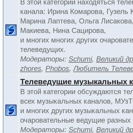
В этой категории находяться тел
канала: Ирина Комарова, Гузель 
Марина Лаптева, Ольга Лисакова
Макиева, Нина Сацирова,
и многих многих других очароват
телеведущих.
Модераторы:
Schumi
,
Великий д
zhores
,
Phobos
,
Любитель Телев
Телеведущие музыкальных 
В этой категории обсуждаются т
всех музыкальных каналов, МУзТ
и многих других музыкальных кан
очаровательные ведущие разных 
Модераторы:
Schumi
,
Великий д