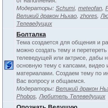
от наполнения.
Модераторы:
Schumi
,
meteofan
,
Великий дракон Ньхао
,
zhores
,
Лю
Телеведущих
Болталка
Тема создается для общения и ра
можно создать тему и перетереть
телеведущей или актрисе, дабы н
основную тему с капсами, видео 
материалами. Создаем тему по 
Вас вопросу и общаемся.
Модераторы:
Великий дракон Нь
Phobos
,
Любитель Телеведущих
Опознать Ведущую