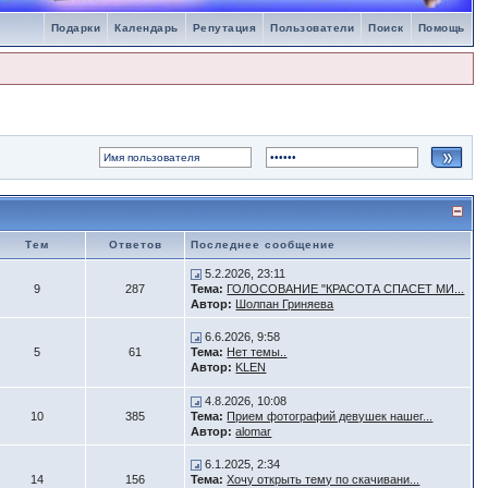
Подарки
Календарь
Репутация
Пользователи
Поиск
Помощь
Тем
Ответов
Последнее сообщение
5.2.2026, 23:11
9
287
Тема:
ГОЛОСОВАНИЕ "КРАСОТА СПАСЕТ МИ...
Автор:
Шолпан Гриняева
6.6.2026, 9:58
5
61
Тема:
Нет темы..
Автор:
KLEN
4.8.2026, 10:08
10
385
Тема:
Прием фотографий девушек нашег...
Автор:
alomar
6.1.2025, 2:34
14
156
Тема:
Хочу открыть тему по скачивани...