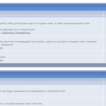
зделов, либо для которых еще не создана тема, а также малопопулярные либо
 в зависимости от наполнения.
s
,
Любитель Телеведущих
еть косточки телеведущей или актрисе, дабы не засорять основную тему с капсами,
и общаемся.
щих
наем.
щих
же там будет размещаться информация о пользователей
е, и созданы вторые тома этих тем.