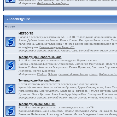
Модераторы:
Любитель Телеведущих
Телеведущие
Форум
МЕТЕО ТВ
Раздел о телеведущих компании МЕТЕО ТВ, телеведущие данной компании, 
Алена Дублюк, Наталья Зотова, Елена Уткина, Екатерина Решетилова, Тать
Каллиопина, Елена Котельникова и многие другие всегда приветсвуюбт зри
— подфорумы:
Бывшие ведущие Метео-ТВ
Модераторы:
Schumi
,
meteofan
,
Phobos
,
Cruz
,
Великий дракон Ньхао
,
zhore
Телеведущие Первого канала
В этой категории расположены телеведущие Первого канала.
Лариса Вербицкая,Екатерина Стриженова, Екатерина Мцитуридзе, Лолита М
Ксенья Собчак, Анастасия Заворотнюк, Елена Проклова, Светлана Сороки
Агалакова, Арина Шарапова.
Модераторы:
Phobos
,
Schumi
,
Великий дракон Ньхао
,
zhores
,
Любитель Те
Телеведущие Канала Россия
В этой категории располагаются телеведущие канала Россия.
Ирина Муромцева, Анастасия Чернобровина, Дарья Спиридонова, Анна Тито
Инга Юмашева, Мария Ситтель, Екатерина Григорова, Татьяна Петрова, Еле
Судакова, Ольга Грозная, Анна Шнайдер, Мария Ким, Екатерина Коновалова
Модераторы:
Schumi
,
Великий дракон Ньхао
,
zhores
,
Phobos
,
Любитель Те
Телеведущие Канала НТВ
В этой категории располагаются телеведущие канала НТВ.
Юлия Бордовских, Дана Борисова, Наталья Пастушная, Алла Чернышева, Ол
Виктория Чайковская, Александра Глотова, Лилия Гильдеева, Наталья Мальц