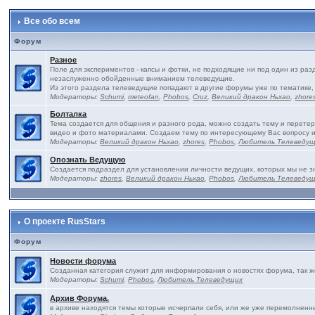
Все обо всем
Форум
Разное
Поле для экспериментов - капсы и фотки, не подходящие ни под один из ра
незаслуженно обойденные вниманием телеведущие.
Из этого раздела телеведущие попадают в другие форумы уже по тематике,
Модераторы:
Schumi
,
meteofan
,
Phobos
,
Cruz
,
Великий дракон Ньхао
,
zhore
Болталка
Тема создается для общения и разного рода, можно создать тему и перетер
видео и фото материалами. Создаем тему по интересующему Вас вопросу 
Модераторы:
Великий дракон Ньхао
,
zhores
,
Phobos
,
Любитель Телеведу
Опознать Ведущую
Создается подраздел для установлении личности ведущих, которых мы не з
Модераторы:
zhores
,
Великий дракон Ньхао
,
Phobos
,
Любитель Телеведу
О проекте RusStars
Форум
Новости форума
Созданная категория служит для информирования о новостях форума, так 
Модераторы:
Schumi
,
Phobos
,
Любитель Телеведущих
Архив Форума.
в архиве находятся темы которые исчерпали себя, или же уже перемолненны