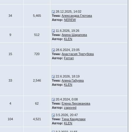
28.12.2025, 14:02
34
5,465
Тема:
Александра Глотова
Автор:
NEREW
11.6.2026, 19:26
9
512
Тема:
Арина Шарапова
Автор:
KLEN
28.6.2024, 23:05
15
720
Тема:
Анастасия Трегубова
Автор:
Ferrari
22.6.2026, 18:19
33
2,546
Тема:
Алина Габуева
Автор:
KLEN
20.4.2024, 0:08
4
62
Тема:
Елена Лихоманова
Автор:
zapoved
3.5.2026, 20:47
104
4,521
Тема:
Тина Канделаки
Автор:
KLEN