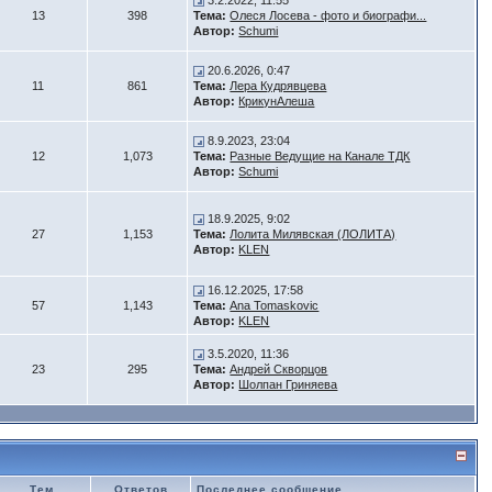
3.2.2022, 11:55
13
398
Тема:
Олеся Лосева - фото и биографи...
Автор:
Schumi
20.6.2026, 0:47
11
861
Тема:
Лера Кудрявцева
Автор:
КрикунАлеша
8.9.2023, 23:04
12
1,073
Тема:
Разные Ведущие на Канале ТДК
Автор:
Schumi
18.9.2025, 9:02
27
1,153
Тема:
Лолита Милявская (ЛОЛИТА)
Автор:
KLEN
16.12.2025, 17:58
57
1,143
Тема:
Ana Tomaskovic
Автор:
KLEN
3.5.2020, 11:36
23
295
Тема:
Андрей Скворцов
Автор:
Шолпан Гриняева
Тем
Ответов
Последнее сообщение