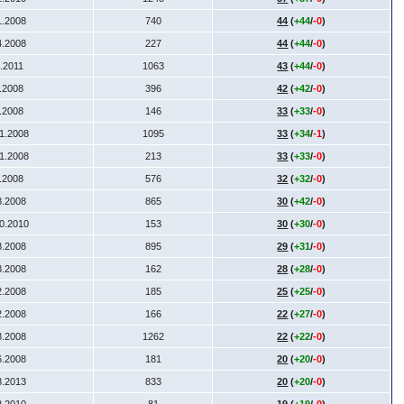
1.2008
740
44
(
+44
/
-0
)
4.2008
227
44
(
+44
/
-0
)
1.2011
1063
43
(
+44
/
-0
)
7.2008
396
42
(
+42
/
-0
)
9.2008
146
33
(
+33
/
-0
)
11.2008
1095
33
(
+34
/
-1
)
11.2008
213
33
(
+33
/
-0
)
6.2008
576
32
(
+32
/
-0
)
8.2008
865
30
(
+42
/
-0
)
10.2010
153
30
(
+30
/
-0
)
8.2008
895
29
(
+31
/
-0
)
3.2008
162
28
(
+28
/
-0
)
2.2008
185
25
(
+25
/
-0
)
2.2008
166
22
(
+27
/
-0
)
8.2008
1262
22
(
+22
/
-0
)
6.2008
181
20
(
+20
/
-0
)
8.2013
833
20
(
+20
/
-0
)