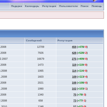
Подарки
Календарь
Репутация
Пользователи
Поиск
Помощь
Сообщений
Репутация
4.2008
12709
459
(
+478
/
-0
)
2.2008
7926
428
(
+528
/
-2
)
12.2007
16679
275
(
+409
/
-0
)
6.2008
1473
119
(
+119
/
-0
)
5.2008
1065
114
(
+114
/
-0
)
1.2008
1603
109
(
+113
/
-4
)
4.2008
2021
108
(
+108
/
-0
)
1.2008
1990
102
(
+103
/
-1
)
7.2008
1340
75
(
+78
/
-3
)
2.2008
658
73
(
+77
/
-1
)
1.2010
1248
57
(
+57
/
-0
)