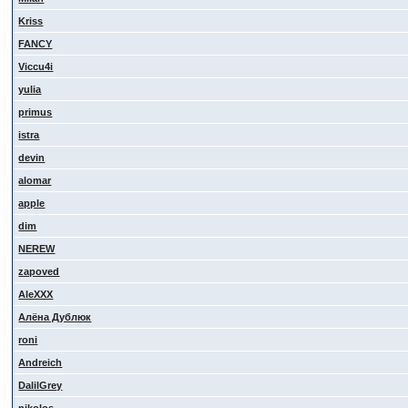
Kriss
FANCY
Viccu4i
yulia
primus
istra
devin
alomar
apple
dim
NEREW
zapoved
AleXXX
Алёна Дублюк
roni
Andreich
DalilGrey