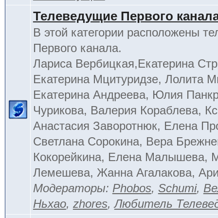
Телеведущие Первого канал
В этой категории расположены т
Первого канала.
Лариса Вербицкая,Екатерина Стр
Екатерина Мцитуридзе, Лолита М
Екатерина Андреева, Юлия Панкр
Чурикова, Валерия Кораблева, Кс
Анастасия Заворотнюк, Елена Пр
Светлана Сорокина, Вера Брежне
Кокорейкина, Елена Малышева, 
Лемешева, Жанна Агалакова, Ар
Модераторы:
Phobos
,
Schumi
,
Ве
Ньхао
,
zhores
,
Любитель Телеве