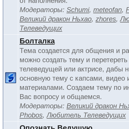
от наполнения.
Модераторы:
Schumi
,
meteofan
,
Великий дракон Ньхао
,
zhores
,
Лю
Телеведущих
Болталка
Тема создается для общения и ра
можно создать тему и перетереть
телеведущей или актрисе, дабы н
основную тему с капсами, видео 
материалами. Создаем тему по 
Вас вопросу и общаемся.
Модераторы:
Великий дракон Нь
Phobos
,
Любитель Телеведущих
Опознать Ведущую