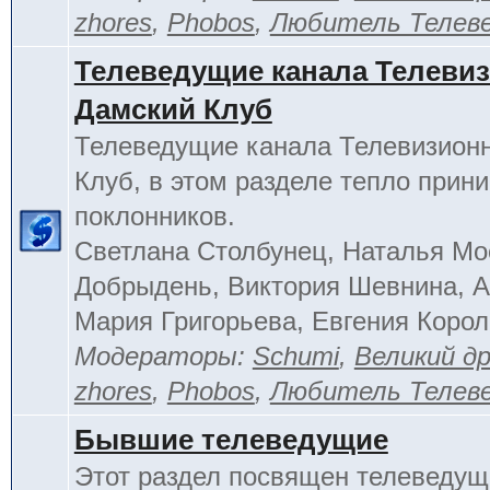
zhores
,
Phobos
,
Любитель Телев
Телеведущие канала Телеви
Дамский Клуб
Телеведущие канала Телевизион
Клуб, в этом разделе тепло прин
поклонников.
Светлана Столбунец, Наталья Мо
Добрыдень, Виктория Шевнина, А
Мария Григорьева, Евгения Корол
Модераторы:
Schumi
,
Великий д
zhores
,
Phobos
,
Любитель Телев
Бывшие телеведущие
Этот раздел посвящен телеведущ