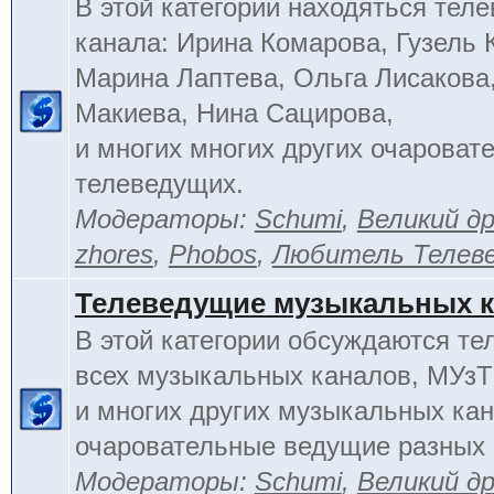
В этой категории находяться тел
канала: Ирина Комарова, Гузель 
Марина Лаптева, Ольга Лисакова
Макиева, Нина Сацирова,
и многих многих других очароват
телеведущих.
Модераторы:
Schumi
,
Великий д
zhores
,
Phobos
,
Любитель Телев
Телеведущие музыкальных 
В этой категории обсуждаются т
всех музыкальных каналов, МУзТ
и многих других музыкальных кан
очаровательные ведущие разных 
Модераторы:
Schumi
,
Великий д