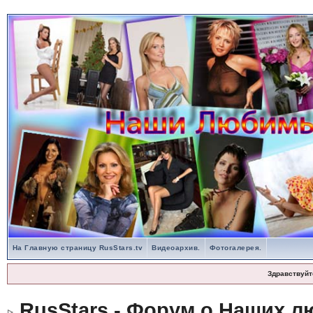
На Главную страницу RusStars.tv
Видеоархив.
Фотогалерея.
Здравствуйт
RusStars - Форум о Наших л