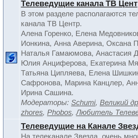
Телеведущие канала ТВ Цен
В этом разделе располагаются т
канала ТВ Центр.
Алена Горенко, Елена Медовнико
Ионкина, Анна Аверина, Оксана П
Наталья Гамаюмова, Анастасия 
Юлия Анциферова, Екатерина Мя
Татьяна Ципляева, Елена Шишки
Сафронова, Марина Канцлер, Анн
Ирина Сашина.
Модераторы:
Schumi
,
Великий д
zhores
,
Phobos
,
Любитель Телев
Телеведущие на Канале Звез
На телеканале Звезда, очень мно