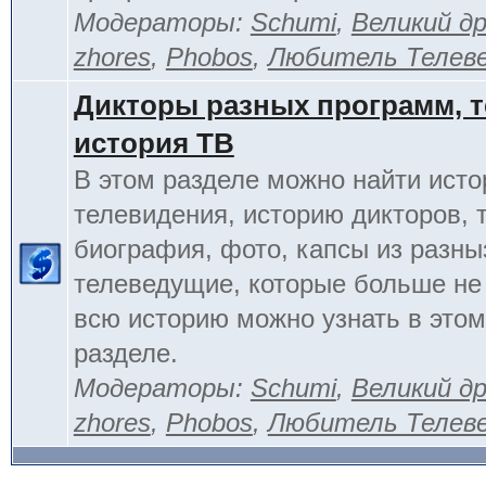
Модераторы:
Schumi
,
Великий д
zhores
,
Phobos
,
Любитель Телев
Дикторы разных программ, т
история ТВ
В этом разделе можно найти исто
телевидения, историю дикторов, 
биография, фото, капсы из разны
телеведущие, которые больше не
всю историю можно узнать в это
разделе.
Модераторы:
Schumi
,
Великий д
zhores
,
Phobos
,
Любитель Телев