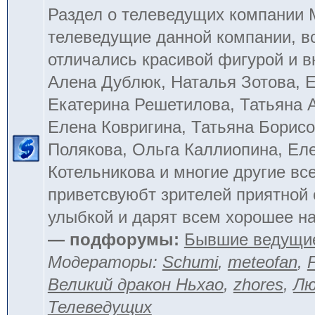
Раздел о телеведущих компании
телеведущие данной компании, в
отличались красивой фигурой и 
Алена Дублюк, Наталья Зотова, Е
Екатерина Решетилова, Татьяна 
Елена Ковригина, Татьяна Борисо
Полякова, Ольга Каллиопина, Ел
Котельникова и многие другие вс
приветсвуюбт зрителей приятной
улыбкой и дарят всем хорошее на
— подфорумы:
Бывшие ведущи
Модераторы:
Schumi
,
meteofan
,
Великий дракон Ньхао
,
zhores
,
Лю
Телеведущих