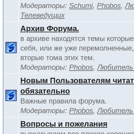
Модераторы:
Schumi
,
Phobos
,
Лю
Телеведущих
Архив Форума.
в архиве находятся темы которы
себя, или же уже перемолненные,
вторые тома этих тем.
Модераторы:
Phobos
,
Любитель
Новым Пользователям чита
обязательно
Важные правила форума.
Модераторы:
Phobos
,
Любитель
Вопросы и пожелания
высказываем все плохое хорошее