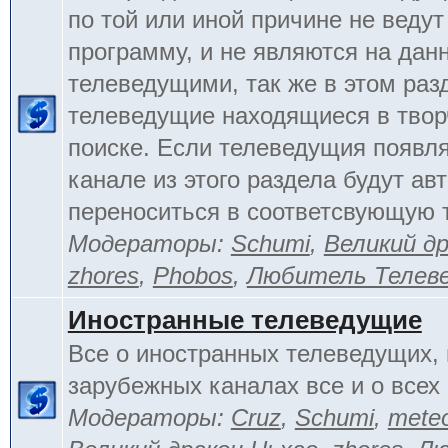
по той или иной причине не веду
программу, и не являются на да
телеведущими, так же в этом раз
телеведущие находящиеся в тво
поиске. Если телеведущия появл
канале из этого раздела будут ав
переноситься в соответсвующую 
Модераторы:
Schumi
,
Великий д
zhores
,
Phobos
,
Любитель Телев
Иностранные телеведущие
Все о иностранных телеведущих, 
зарубежных каналах все и о всех 
Модераторы:
Cruz
,
Schumi
,
mete