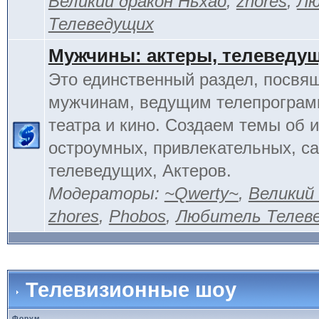
Великий дракон Ньхао
,
zhores
,
Лю
Телеведущих
Мужчины: актеры, телеведу
Это единственный раздел, посвя
мужчинам, ведущим телепрограм
театра и кино. Создаем темы об 
остроумных, привлекательных, 
телеведущих, Актеров.
Модераторы:
~Qwerty~
,
Великий
zhores
,
Phobos
,
Любитель Телев
Телевизионные шоу
Форум