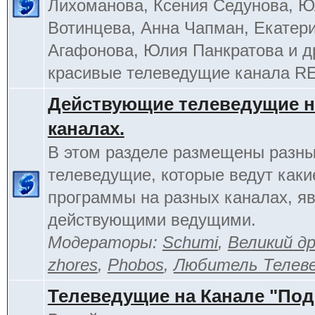
Лихоманова, Ксения Седунова, 
Вотинцева, Анна Чапман, Екатер
Агафонова, Юлия Панкратова и д
красивые телеведущие канала R
Действующие телеведущие н
каналах.
В этом разделе размещены разн
телеведущие, которые ведут каки
программы на разных каналах, я
действующими ведущими.
Модераторы:
Schumi
,
Великий д
zhores
,
Phobos
,
Любитель Телев
Телеведущие на Канале "По