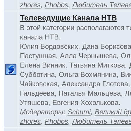
zhores
,
Phobos
,
Любитель Телев
Телеведущие Канала НТВ
В этой категории располагаются 
канала НТВ.
Юлия Бордовских, Дана Борисова
Пастушная, Алла Чернышева, Ол
Елена Винник, Татьяна Миткова, 
Субботина, Ольга Вохмянина, Ви
Чайковская, Александра Глотова,
Гильдеева, Наталья Мальцева, Л
Утяшева, Евгения Хохолькова.
Модераторы:
Schumi
,
Великий д
zhores
,
Phobos
,
Любитель Телев