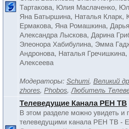
Тартакова, Юлия Маслаченко, Ю
Яна Батыршина, Наталья Кларк, 
Ермакова, Яна Ромашкина, Дарья
Александра Лыскова, Дарина Гри
Элеонора Хабибулина, Эмма Гад
Андронова, Наталья Гречишкина,
Алексеева
Модераторы:
Schumi
,
Великий д
zhores
,
Phobos
,
Любитель Телев
Телеведущие Канала РЕН ТВ
В этом разделе можно увидеть и 
телеведущими канала РЕН ТВ - 