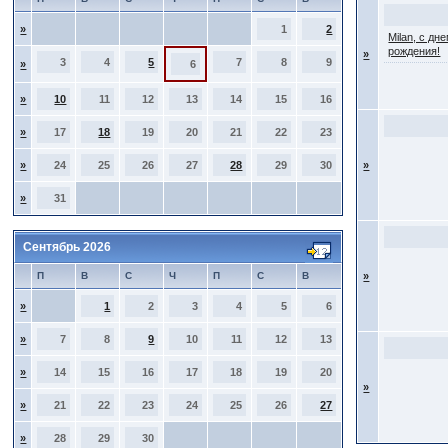
»
1
2
Milan, с дн
рождения!
»
3
4
5
7
8
9
»
6
»
10
11
12
13
14
15
16
»
17
18
19
20
21
22
23
»
24
25
26
27
28
29
30
»
»
31
Сентябрь 2026
П
В
С
Ч
П
С
В
»
»
1
2
3
4
5
6
»
7
8
9
10
11
12
13
»
14
15
16
17
18
19
20
»
»
21
22
23
24
25
26
27
»
28
29
30