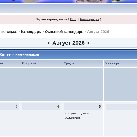
Здравствуйте, гость
(
Вход
|
Регистрация
)
 певицах.
>
Календарь
>
Основной календарь
> Август 2026
«
Август 2026
»
бытий и именинников
ик
Вторник
Среда
Четверг
3
4
5
sergiant, с днем
рождения!