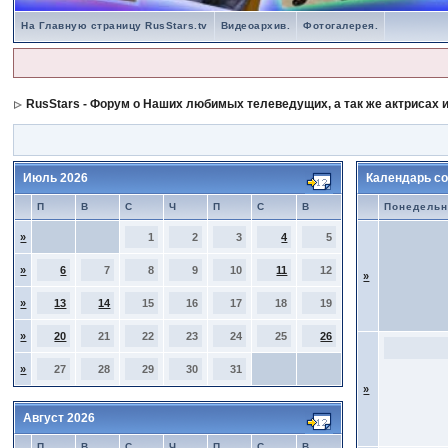
На Главную страницу RusStars.tv
Видеоархив.
Фотогалерея.
RusStars - Форум о Наших любимых телеведущих, а так же актрисах и
Июль 2026
Календарь со
П
В
С
Ч
П
С
В
Понедельн
»
1
2
3
4
5
»
6
7
8
9
10
11
12
»
»
13
14
15
16
17
18
19
»
20
21
22
23
24
25
26
»
27
28
29
30
31
»
Август 2026
П
В
С
Ч
П
С
В