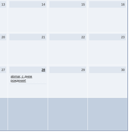
13
14
15
16
20
21
22
23
27
28
29
30
alomar, с днем
рождения!