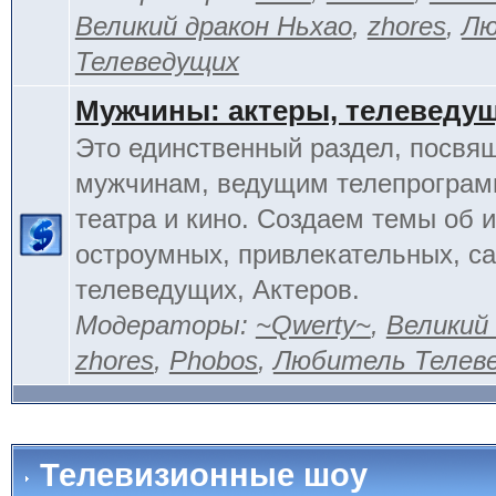
Великий дракон Ньхао
,
zhores
,
Лю
Телеведущих
Мужчины: актеры, телеведу
Это единственный раздел, посвя
мужчинам, ведущим телепрограм
театра и кино. Создаем темы об 
остроумных, привлекательных, 
телеведущих, Актеров.
Модераторы:
~Qwerty~
,
Великий
zhores
,
Phobos
,
Любитель Телев
Телевизионные шоу