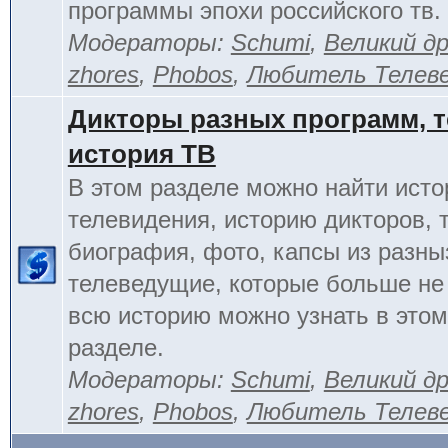
программы эпохи российского тв.
Модераторы:
Schumi
,
Великий д
zhores
,
Phobos
,
Любитель Телев
Дикторы разных программ, т
история ТВ
В этом разделе можно найти исто
телевидения, историю дикторов, 
биография, фото, капсы из разны
телеведущие, которые больше не
всю историю можно узнать в это
разделе.
Модераторы:
Schumi
,
Великий д
zhores
,
Phobos
,
Любитель Телев