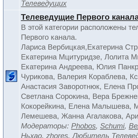
Телеведущих
Телеведущие Первого канал
В этой категории расположены т
Первого канала.
Лариса Вербицкая,Екатерина Стр
Екатерина Мцитуридзе, Лолита М
Екатерина Андреева, Юлия Панкр
Чурикова, Валерия Кораблева, Кс
Анастасия Заворотнюк, Елена Пр
Светлана Сорокина, Вера Брежне
Кокорейкина, Елена Малышева, 
Лемешева, Жанна Агалакова, Ар
Модераторы:
Phobos
,
Schumi
,
Ве
Ньхао
,
zhores
,
Любитель Телеве