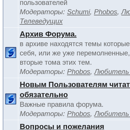
пользователей
Модераторы:
Schumi
,
Phobos
,
Лю
Телеведущих
Архив Форума.
в архиве находятся темы которы
себя, или же уже перемолненные,
вторые тома этих тем.
Модераторы:
Phobos
,
Любитель
Новым Пользователям чита
обязательно
Важные правила форума.
Модераторы:
Phobos
,
Любитель
Вопросы и пожелания