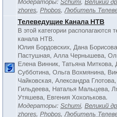
Модераторы:
Schumi
,
Великий д
zhores
,
Phobos
,
Любитель Телев
Телеведущие Канала НТВ
В этой категории располагаются 
канала НТВ.
Юлия Бордовских, Дана Борисова
Пастушная, Алла Чернышева, Ол
Елена Винник, Татьяна Миткова, 
Субботина, Ольга Вохмянина, Ви
Чайковская, Александра Глотова,
Гильдеева, Наталья Мальцева, Л
Утяшева, Евгения Хохолькова.
Модераторы:
Schumi
,
Великий д
zhores
,
Phobos
,
Любитель Телев