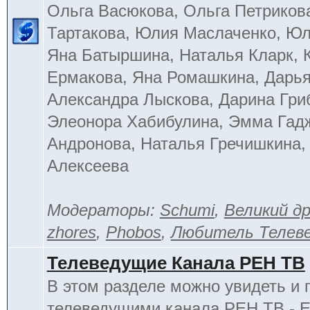
Ольга Васюкова, Ольга Петриков
Тартакова, Юлия Маслаченко, Ю
Яна Батыршина, Наталья Кларк, 
Ермакова, Яна Ромашкина, Дарья
Александра Лыскова, Дарина Гри
Элеонора Хабибулина, Эмма Гад
Андронова, Наталья Гречишкина,
Алексеева
Модераторы:
Schumi
,
Великий д
zhores
,
Phobos
,
Любитель Телев
Телеведущие Канала РЕН ТВ
В этом разделе можно увидеть и 
телеведущими канала РЕН ТВ - 