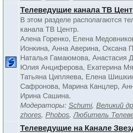
Телеведущие канала ТВ Цен
В этом разделе располагаются т
канала ТВ Центр.
Алена Горенко, Елена Медовнико
Ионкина, Анна Аверина, Оксана П
Наталья Гамаюмова, Анастасия 
Юлия Анциферова, Екатерина Мя
Татьяна Ципляева, Елена Шишки
Сафронова, Марина Канцлер, Анн
Ирина Сашина.
Модераторы:
Schumi
,
Великий д
zhores
,
Phobos
,
Любитель Телев
Телеведущие на Канале Звез