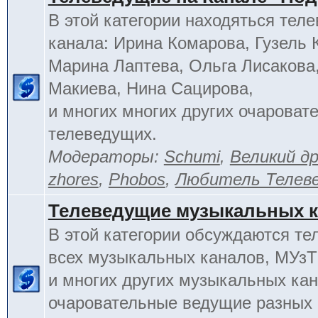
В этой категории находяться тел
канала: Ирина Комарова, Гузель 
Марина Лаптева, Ольга Лисакова
Макиева, Нина Сацирова,
и многих многих других очароват
телеведущих.
Модераторы:
Schumi
,
Великий д
zhores
,
Phobos
,
Любитель Телев
Телеведущие музыкальных 
В этой категории обсуждаются т
всех музыкальных каналов, МУзТ
и многих других музыкальных кан
очаровательные ведущие разных 