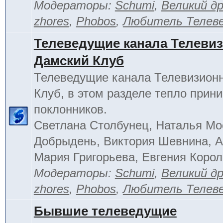
Модераторы:
Schumi
,
Великий д
zhores
,
Phobos
,
Любитель Телев
Телеведущие канала Телеви
Дамский Клуб
Телеведущие канала Телевизион
Клуб, в этом разделе тепло прин
поклонников.
Светлана Столбунец, Наталья Мо
Добрыдень, Виктория Шевнина, А
Мария Григорьева, Евгения Корол
Модераторы:
Schumi
,
Великий д
zhores
,
Phobos
,
Любитель Телев
Бывшие телеведущие