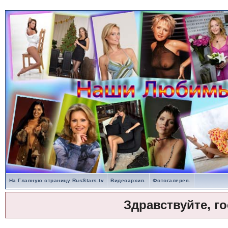
На Главную страницу RusStars.tv
Видеоархив.
Фотогалерея.
Здравствуйте, г