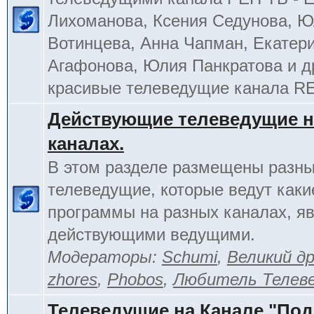
Лихоманова, Ксения Седунова, 
Вотинцева, Анна Чапман, Екатер
Агафонова, Юлия Панкратова и д
красивые телеведущие канала R
Действующие телеведущие н
каналах.
В этом разделе размещены разн
телеведущие, которые ведут каки
программы на разных каналах, я
действующими ведущими.
Модераторы:
Schumi
,
Великий д
zhores
,
Phobos
,
Любитель Телев
Телеведущие на Канале "По