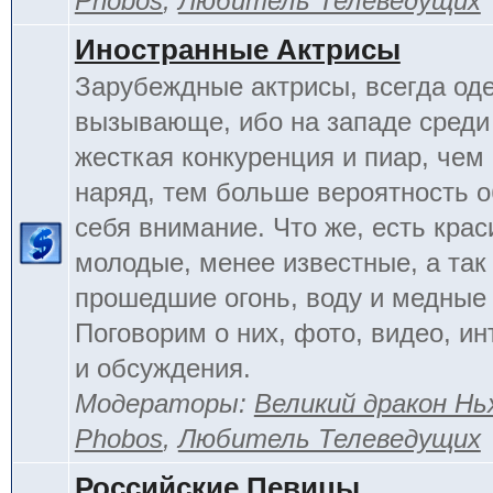
Phobos
,
Любитель Телеведущих
Иностранные Актрисы
Зарубеждные актрисы, всегда од
вызывающе, ибо на западе среди 
жесткая конкуренция и пиар, чем
наряд, тем больше вероятность о
себя внимание. Что же, есть кра
молодые, менее известные, а так
прошедшие огонь, воду и медные
Поговорим о них, фото, видео, и
и обсуждения.
Модераторы:
Великий дракон Нь
Phobos
,
Любитель Телеведущих
Российские Певицы