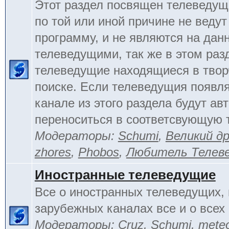
Этот раздел посвящен телеведущ
по той или иной причине не веду
программу, и не являются на да
телеведущими, так же в этом раз
телеведущие находящиеся в тво
поиске. Если телеведущия появл
канале из этого раздела будут ав
переноситься в соответсвующую 
Модераторы:
Schumi
,
Великий д
zhores
,
Phobos
,
Любитель Телев
Иностранные телеведущие
Все о иностранных телеведущих, 
зарубежных каналах все и о всех 
Модераторы:
Cruz
,
Schumi
,
mete