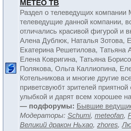
МЕТЕО ТВ
Раздел о телеведущих компании
телеведущие данной компании, в
отличались красивой фигурой и 
Алена Дублюк, Наталья Зотова, Е
Екатерина Решетилова, Татьяна 
Елена Ковригина, Татьяна Борисо
Полякова, Ольга Каллиопина, Ел
Котельникова и многие другие вс
приветсвуюбт зрителей приятной
улыбкой и дарят всем хорошее на
— подфорумы:
Бывшие ведущи
Модераторы:
Schumi
,
meteofan
,
Великий дракон Ньхао
,
zhores
,
Лю