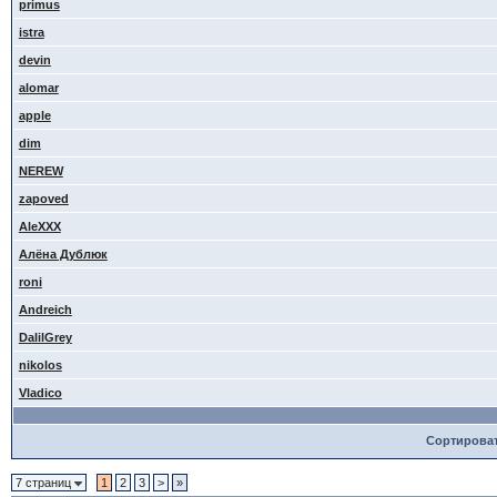
primus
istra
devin
alomar
apple
dim
NEREW
zapoved
AleXXX
Алёна Дублюк
roni
Andreich
DalilGrey
nikolos
Vladico
Сортирова
7 страниц
1
2
3
>
»