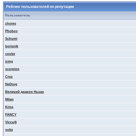
Рейтинг пользователей по репутации
Пользователь
zhores
Phobos
Schumi
borisnik
cooler
icing
scorpion
Cruz
NeDrug
Великий дракон Ньхао
Milan
Kriss
FANCY
Viccu4i
yulia