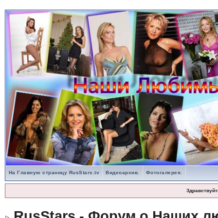
На Главную страницу RusStars.tv
Видеоархив.
Фотогалерея.
Здравствуйт
RusStars - Форум о Наших л